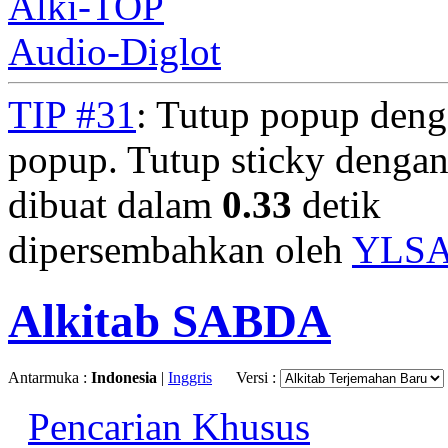
Alki-TOP
Audio-Diglot
TIP #31
: Tutup popup deng
popup. Tutup sticky denga
dibuat dalam
0.33
detik
dipersembahkan oleh
YLS
Alkitab SABDA
Antarmuka :
Indonesia
|
Inggris
Versi :
Pencarian Khusus