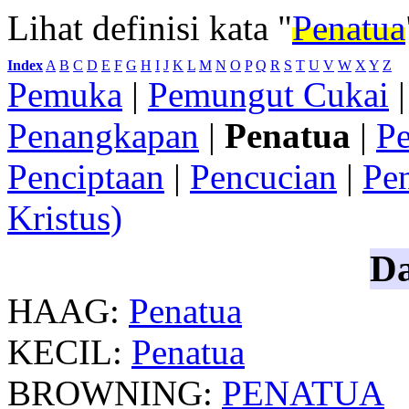
Lihat definisi kata "
Penatua
Index
:
A
B
C
D
E
F
G
H
I
J
K
L
M
N
O
P
Q
R
S
T
U
V
W
X
Y
Z
Pemuka
|
Pemungut Cukai
Penangkapan
|
Penatua
|
Pe
Penciptaan
|
Pencucian
|
Pe
Kristus)
Da
HAAG:
Penatua
KECIL:
Penatua
BROWNING:
PENATUA