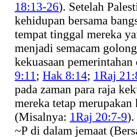
18:13-26
). Setelah Pales
kehidupan bersama bangsa
tempat tinggal mereka ya
menjadi semacam golonga
kekuasaan pemerintahan d
9:11
;
Hak 8:14
;
1Raj 21:
pada zaman para raja ke
mereka tetap merupakan 
(Misalnya:
1Raj 20:7-9
)
~P di dalam jemaat (Ber