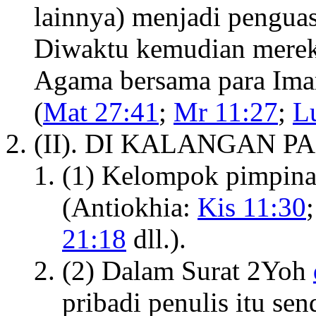
lainnya) menjadi penguas
Diwaktu kemudian merek
Agama bersama para Ima
(
Mat 27:41
;
Mr 11:27
;
L
(II). DI KALANGAN P
(1) Kelompok pimpinan
(Antiokhia:
Kis 11:30
21:18
dll.).
(2) Dalam Surat 2Yoh
pribadi penulis itu send