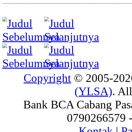
Copyright
© 2005-20
(YLSA)
. Al
Bank BCA Cabang Pasar
0790266579 - 
Kontak
|
Pa