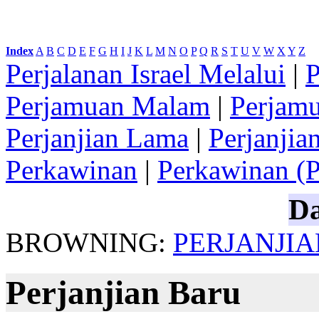
Index
:
A
B
C
D
E
F
G
H
I
J
K
L
M
N
O
P
Q
R
S
T
U
V
W
X
Y
Z
Perjalanan Israel Melalui
|
P
Perjamuan Malam
|
Perjam
Perjanjian Lama
|
Perjanjia
Perkawinan
|
Perkawinan (P
Da
BROWNING:
PERJANJI
Perjanjian Baru