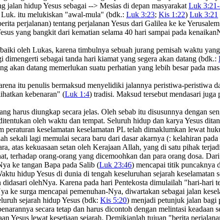
ng jalan hidup Yesus sebagai --> Mesias di depan masyarakat
Luk 3:21-
l Luk. itu melukiskan "awal-mula" (bdk.:
Luk 3:23
;
Kis 1:22
)
Luk 3:21
rita perjalanan) tentang perjalanan Yesus dari Galilea ke ke Yerusalem
us yang bangkit dari kematian selama 40 hari sampai pada kenaikanN
i oleh Lukas, karena timbulnya sebuah jurang pemisah waktu yang lam
agi dimengerti sebagai tanda hari kiamat yang segera akan datang (bdk.:
ng akan datang memerlukan suatu perhatian yang lebih besar pada mas
rena itu penulis bermaksud menyelidiki jalannya peristiwa-peristiwa d
ihatkan kebenaran" (
Luk 1:4
) tradisi. Maksud tersebut mendasari jug
rang harus diungkap secara jelas. Oleh sebab itu disusunnya dengan se
g ditentukan oleh waktu dan tempat. Seluruh hidup dan karya Yesus d
lam peraturan keselamatan keselamatan PL telah dimaklumkan lewat huk
h sekali lagi memulai secara baru dari dasar akarnya (: kelahiran pad
a, atas kekuasaan setan oleh Kerajaan Allah, yang di satu pihak terja
hat, terhadap orang-orang yang dicemoohkan dan para orang dosa. Dari
ya ke tangan Bapa pada Salib (
Luk 23:46
) mencapai titik puncaknya
aktu hidup Yesus di dunia di tengah keseluruhan sejarah keselamatan 
didasari olehNya. Karena pada hari Pentekosta dimulailah "hari-hari te
Nya ke surga mencapai pemenuhan-Nya, diwartakan sebagai jalan keselam
eluruh sejarah hidup Yesus (bdk:
Kis 5:20
) menjadi petunjuk jalan bagi
enarannya secara tetap dan harus dicontoh dengan melintasi keadaan 
 Yesus lewat kesetiaan sejarah. Demikianlah tujuan "berita perjalanan