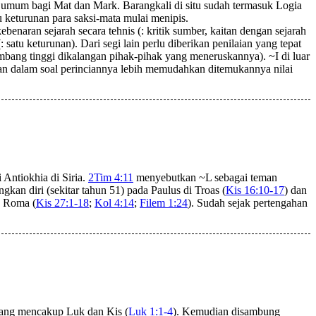
 umum bagi Mat dan Mark. Barangkali di situ sudah termasuk Logia
u keturunan para saksi-mata mulai menipis.
aran sejarah secara tehnis (: kritik sumber, kaitan dengan sejarah
 satu keturunan). Dari segi lain perlu diberikan penilaian yang tepat
embang tinggi dikalangan pihak-pihak yang meneruskannya). ~I di luar
gan dalam soal perinciannya lebih memudahkan ditemukannya nilai
 Antiokhia di Siria.
2Tim 4:11
menyebutkan ~L sebagai teman
gkan diri (sekitar tahun 51) pada Paulus di Troas (
Kis 16:10-17
) dan
e Roma (
Kis 27:1-18
;
Kol 4:14
;
Filem 1:24
). Sudah sejak pertengahan
yang mencakup Luk dan Kis (
Luk 1:1-4
). Kemudian disambung