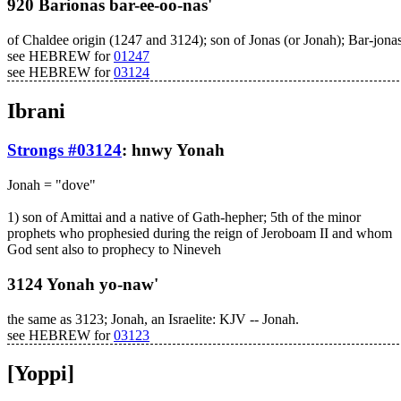
920 Barionas bar-ee-oo-nas'
of Chaldee origin (1247 and 3124); son of Jonas (or Jonah); Bar-jonas,
see HEBREW for
01247
see HEBREW for
03124
Ibrani
Strongs #03124
:
hnwy
Yonah
Jonah = "dove"
1) son of Amittai and a native of Gath-hepher; 5th of the minor
prophets who prophesied during the reign of Jeroboam II and whom
God sent also to prophecy to Nineveh
3124 Yonah yo-naw'
the same as 3123; Jonah, an Israelite: KJV -- Jonah.
see HEBREW for
03123
[Yoppi]