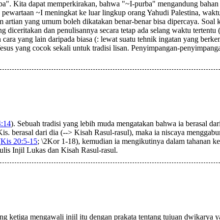
urba". Kita dapat memperkirakan, bahwa "~I-purba" mengandung bahan
u pewartaan ~I meningkat ke luar lingkup orang Yahudi Palestina, wakt
an yang umum boleh dikatakan benar-benar bisa dipercaya. Soal keben
 diceritakan dan penulisannya secara tetap ada selang waktu tertentu (:
ara yang lain daripada biasa (: lewat suatu tehnik ingatan yang berk
Yesus yang cocok sekali untuk tradisi lisan. Penyimpangan-penyimpan
4:14
). Sebuah tradisi yang lebih muda mengatakan bahwa ia berasal dari
s. berasal dari dia (--> Kisah Rasul-rasul), maka ia niscaya menggabun
(
Kis 20:5-15
; \2Kor 1-18), kemudian ia mengikutinya dalam tahanan k
lis Injil Lukas dan Kisah Rasul-rasul.
tiga mengawali injil itu dengan prakata tentang tujuan dwikarya 