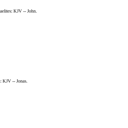
aelites: KJV -- John.
s: KJV -- Jonas.