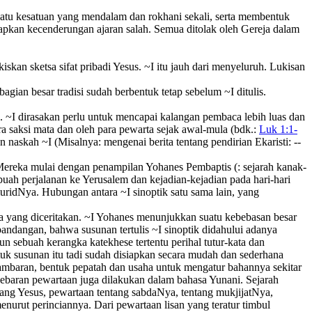
atu kesatuan yang mendalam dan rokhani sekali, serta membentuk
kapkan kecenderungan ajaran salah. Semua ditolak oleh Gereja dalam
iskan sketsa sifat pribadi Yesus. ~I itu jauh dari menyeluruh. Lukisan
agian besar tradisi sudah berbentuk tetap sebelum ~I ditulis.
. ~I dirasakan perlu untuk mencapai kalangan pembaca lebih luas dan
a saksi mata dan oleh para pewarta sejak awal-mula (bdk.:
Luk 1:1-
 naskah ~I (Misalnya: mengenai berita tentang pendirian Ekaristi: --
reka mulai dengan penampilan Yohanes Pembaptis (: sejarah kanak-
uah perjalanan ke Yerusalem dan kejadian-kejadian pada hari-hari
muridNya. Hubungan antara ~I sinoptik satu sama lain, yang
wa yang diceritakan. ~I Yohanes menunjukkan suatu kebebasan besar
pandangan, bahwa susunan tertulis ~I sinoptik didahului adanya
n sebuah kerangka katekhese tertentu perihal tutur-kata dan
tuk susunan itu tadi sudah disiapkan secara mudah dan sederhana
gambaran, bentuk pepatah dan usaha untuk mengatur bahannya sekitar
nyebaran pewartaan juga dilakukan dalam bahasa Yunani. Sejarah
tang Yesus, pewartaan tentang sabdaNya, tentang mukjijatNya,
urut perinciannya. Dari pewartaan lisan yang teratur timbul