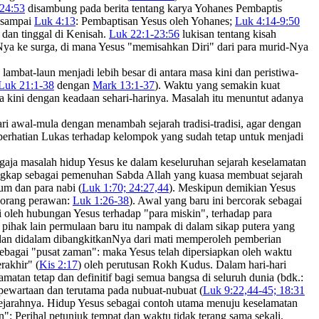
24:53
disambung pada berita tentang karya Yohanes Pembaptis
sampai
Luk 4:13
: Pembaptisan Yesus oleh Yohanes;
Luk 4:14-9:50
 dan tinggal di Kenisah.
Luk 22:1-23:56
lukisan tentang kisah
ya ke surga, di mana Yesus "memisahkan Diri" dari para murid-Nya
bat-laun menjadi lebih besar di antara masa kini dan peristiwa-
Luk 21:1-38
dengan
Mark 13:1-37
). Waktu yang semakin kuat
a kini dengan keadaan sehari-harinya. Masalah itu menuntut adanya
ari awal-mula dengan menambah sejarah tradisi-tradisi, agar dengan
a perhatian Lukas terhadap kelompok yang sudah tetap untuk menjadi
ngaja masalah hidup Yesus ke dalam keseluruhan sejarah keselamatan
itangkap sebagai pemenuhan Sabda Allah yang kuasa membuat sejarah
um dan para nabi (
Luk 1:70; 24:27,44
). Meskipun demikian Yesus
a orang perawan:
Luk 1:26-38
). Awal yang baru ini bercorak sebagai
di oleh hubungan Yesus terhadap "para miskin", terhadap para
 pihak lain permulaan baru itu nampak di dalam sikap putera yang
 dan didalam dibangkitkanNya dari mati memperoleh pemberian
sebagai "pusat zaman": maka Yesus telah dipersiapkan oleh waktu
rakhir" (
Kis 2:17
) oleh perutusan Rokh Kudus. Dalam hari-hari
atan tetap dan definitif bagi semua bangsa di seluruh dunia (bdk.:
 pewartaan dan terutama pada nubuat-nubuat (
Luk 9:22,44-45; 18:31
sejarahnya. Hidup Yesus sebagai contoh utama menuju keselamatan
": Perihal petunjuk tempat dan waktu tidak terang sama sekali.