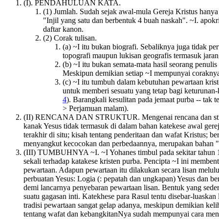
(I). PENDAHULUAN KATA.
(1) Jumlah. Sudah sejak awal-mula Gereja Kristus hany
"Injil yang satu dan berbentuk 4 buah naskah". ~I. apok
daftar kanon.
(2) Corak tulisan.
(a) ~I itu bukan biografi. Sebaliknya juga tidak p
topografi maupun lukisan geografis termasuk jara
(b) ~I itu bukan semata-mata hasil seorang penulis
Meskipun demikian setiap ~I mempunyai coraknya 
(c) ~I itu tumbuh dalam kebutuhan pewartaan kris
untuk memberi sesuatu yang tetap bagi keturunan-
4
). Barangkali kesulitan pada jemaat purba -- tak
> Perjamuan malam).
(II) RENCANA DAN STRUKTUR. Mengenai rencana dan struktur 
kanak Yesus tidak termasuk di dalam bahan katekese awal gerej
terakhir di situ; kisah tentang penderitaan dan wafat Kristus
menyangkut kecocokan dan perbedaannya, merupakan bahan "P
(III) TUMBUHNYA ~I. ~I Yohanes timbul pada sekitar tahun 100
sekali terhadap katakese kristen purba. Pencipta ~I ini membe
pewartaan. Adapun pewartaan itu dilakukan secara lisan melulu
perbuatan Yesus: Logia (: pepatah dan ungkapan) Yesus dan ber
demi lancarnya penyebaran pewartaan lisan. Bentuk yang seder
suatu gagasan inti. Katekhese para Rasul tentu disebar-luaska
tradisi pewartaan sangat gelap adanya, meskipun demikian kel
tentang wafat dan kebangkitanNya sudah mempunyai cara menga