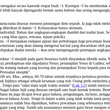
a mengakui secara kanonik empat buah ~I. Keempat ~I itu membentuk s
rif lebih banyak dipengaruhi bentuk sastra helenis dan sering mengung
ertama-tama disusun menurut pandangan ilmu sejarah. Ia juga tidak meluk
ng diberikan di dalam ~I. Kebanyakan hanya skematis.
 individuil. Bahan dan ungkapan-ungkapan diambil dari tradisi lisan. Seb
yang khas (gaya, rencana, tujuan pokok).
ten. ~I merupakan endapan ajaran dan pertolongan bagi pewartaan lisan
keturunan yang akan datang mengenai hal-hal yang diwariskan oleh par
 terlupakan ibadat mereka -- ikut-serta mempengaruhi penetapan ungkapan
~I sinoptik pada garis besarnya boleh dinyatakan identik sama. Me
a); pembaptisan dan digodanya Yesus; penampilan Yesus di Galilea; seb
; berita tentang makam yang kosong dan penampakan Yesus kepada para 
ersoalan sinoptik".
 ses. Mas., artinya, 60-70 tahun setelah terjadinya peristiwa-peristi
ntuk Injilnya sebagai sebuah kesatuan yang erat. Orang perlu menerima 
. Tetapi para "saksi mata sejak waktu semula" (
Luk 1:2
) sudah menyusu
bagai bahan Injil yang disusun menjadi satu buah bentuk tertentu. Ben
hana itu juga dicapai lewat gaya bahasa, pengulangan, inclusio, peng
n lewat bahasa Aram. Tetapi di dalam waktu yang tidak terlalu lama pe
ihatannya sudah bisa dipastikan, bahwa pewartaan yang sebenarnya ten
jar yang tetap. Sudah ada susunannya menurut garis besar maupun men