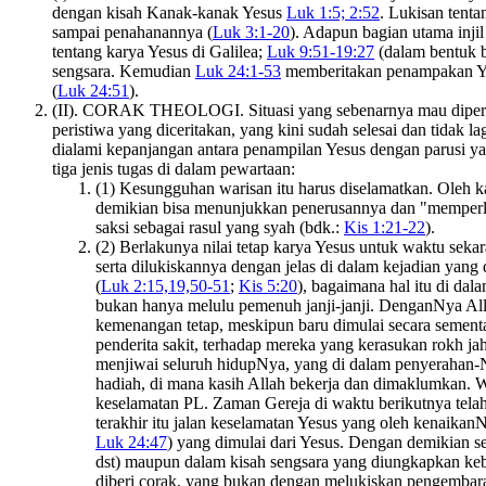
dengan kisah Kanak-kanak Yesus
Luk 1:5; 2:52
. Lukisan tenta
sampai penahanannya (
Luk 3:1-20
). Adapun bagian utama inji
tentang karya Yesus di Galilea;
Luk 9:51-19:27
(dalam bentuk be
sengsara. Kemudian
Luk 24:1-53
memberitakan penampakan Yes
(
Luk 24:51
).
(II). CORAK THEOLOGI. Situasi yang sebenarnya mau diperbaik
peristiwa yang diceritakan, yang kini sudah selesai dan tidak l
dialami kepanjangan antara penampilan Yesus dengan parusi ya
tiga jenis tugas di dalam pewartaan:
(1) Kesungguhan warisan itu harus diselamatkan. Oleh ka
demikian bisa menunjukkan penerusannya dan "memperl
saksi sebagai rasul yang syah (bdk.:
Kis 1:21-22
).
(2) Berlakunya nilai tetap karya Yesus untuk waktu seka
serta dilukiskannya dengan jelas di dalam kejadian yan
(
Luk 2:15,19,50-51
;
Kis 5:20
), bagaimana hal itu di da
bukan hanya melulu pemenuh janji-janji. DenganNya Alla
kemenangan tetap, meskipun baru dimulai secara sementar
penderita sakit, terhadap mereka yang kerasukan rokh ja
menjiwai seluruh hidupNya, yang di dalam penyerahan-N
hadiah, di mana kasih Allah bekerja dan dimaklumkan. W
keselamatan PL. Zaman Gereja di waktu berikutnya telah 
terakhir itu jalan keselamatan Yesus yang oleh kenaikan
Luk 24:47
) yang dimulai dari Yesus. Dengan demikian s
dst) maupun dalam kisah sengsara yang diungkapkan keb
diberi corak, yang bukan dengan melukiskan pengembaraan