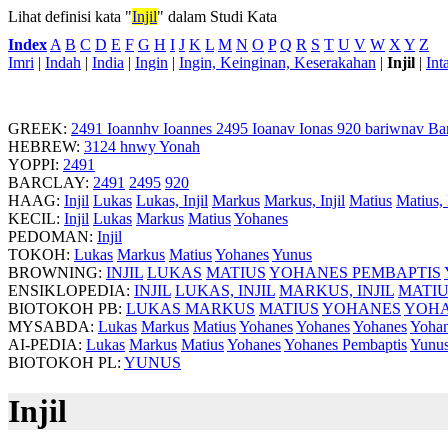
Lihat definisi kata "
Injil
" dalam Studi Kata
Index
:
A
B
C
D
E
F
G
H
I
J
K
L
M
N
O
P
Q
R
S
T
U
V
W
X
Y
Z
Imri
|
Indah
|
India
|
Ingin
|
Ingin, Keinginan, Keserakahan
|
Injil
|
Int
GREEK:
2491
Ioannhv
Ioannes
2495
Ioanav
Ionas
920
bariwnav
Bar
HEBREW:
3124
hnwy
Yonah
YOPPI:
2491
BARCLAY:
2491
2495
920
HAAG:
Injil
Lukas
Lukas, Injil
Markus
Markus, Injil
Matius
Matius, 
KECIL:
Injil
Lukas
Markus
Matius
Yohanes
PEDOMAN:
Injil
TOKOH:
Lukas
Markus
Matius
Yohanes
Yunus
BROWNING:
INJIL
LUKAS
MATIUS
YOHANES PEMBAPTIS
ENSIKLOPEDIA:
INJIL
LUKAS, INJIL
MARKUS, INJIL
MATIU
BIOTOKOH PB:
LUKAS
MARKUS
MATIUS
YOHANES
YOHA
MYSABDA:
Lukas
Markus
Matius
Yohanes
Yohanes
Yohanes
Yohan
AI-PEDIA:
Lukas
Markus
Matius
Yohanes
Yohanes Pembaptis
Yunu
BIOTOKOH PL:
YUNUS
Injil