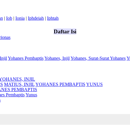
an
|
Iob
|
Ionia
|
Iphdeiah
|
Iphtah
Daftar Isi
ionas
Injil
Yohanes Pembaptis
Yohanes, Injil
Yohanes, Surat-Surat Yohanes
Y
YOHANES, INJIL
S
MATIUS, INJIL
YOHANES PEMBAPTIS
YUNUS
NES PEMBAPTIS
es Pembaptis
Yunus
s