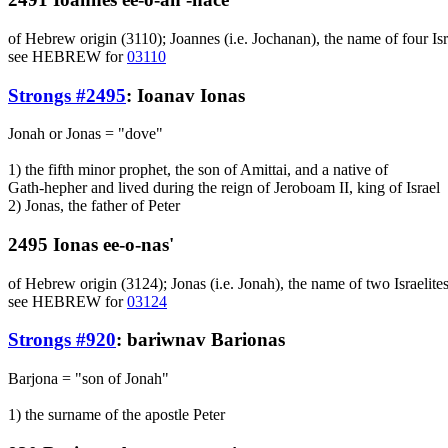
of Hebrew origin (3110); Joannes (i.e. Jochanan), the name of four Isr
see HEBREW for
03110
Strongs #2495
:
Ioanav
Ionas
Jonah or Jonas = "dove"
1) the fifth minor prophet, the son of Amittai, and a native of
Gath-hepher and lived during the reign of Jeroboam II, king of Israel
2) Jonas, the father of Peter
2495 Ionas ee-o-nas'
of Hebrew origin (3124); Jonas (i.e. Jonah), the name of two Israelite
see HEBREW for
03124
Strongs #920
:
bariwnav
Barionas
Barjona = "son of Jonah"
1) the surname of the apostle Peter