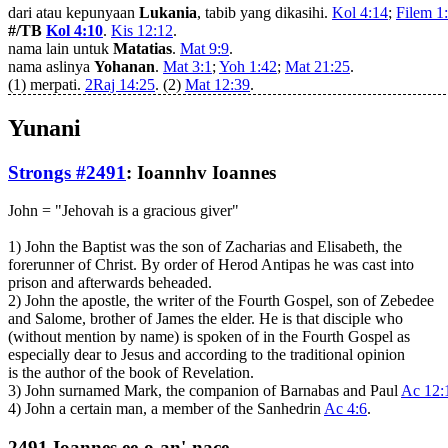
dari atau kepunyaan
Lukania
, tabib yang dikasihi.
Kol 4:14
;
Filem 1
#/TB
Kol 4:10
.
Kis 12:12
.
nama lain untuk
Matatias
.
Mat 9:9
.
nama aslinya
Yohanan
.
Mat 3:1
;
Yoh 1:42
;
Mat 21:25
.
(1) merpati.
2Raj 14:25
. (2)
Mat 12:39
.
Yunani
Strongs #2491
:
Ioannhv
Ioannes
John = "Jehovah is a gracious giver"
1) John the Baptist was the son of Zacharias and Elisabeth, the
forerunner of Christ. By order of Herod Antipas he was cast into
prison and afterwards beheaded.
2) John the apostle, the writer of the Fourth Gospel, son of Zebedee
and Salome, brother of James the elder. He is that disciple who
(without mention by name) is spoken of in the Fourth Gospel as
especially dear to Jesus and according to the traditional opinion
is the author of the book of Revelation.
3) John surnamed Mark, the companion of Barnabas and Paul
Ac 12:
4) John a certain man, a member of the Sanhedrin
Ac 4:6
.
2491 Ioannes ee-o-an'-nace