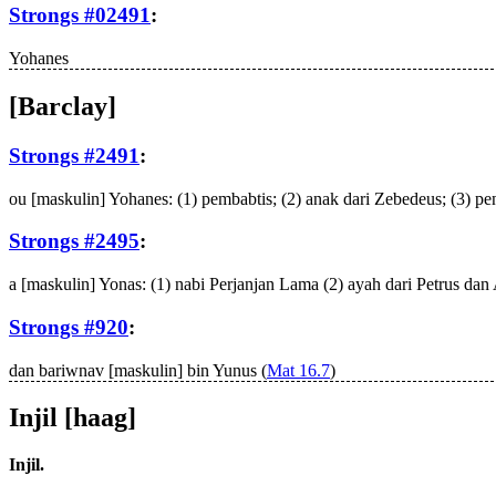
Strongs #02491
:
Yohanes
[Barclay]
Strongs #2491
:
ou
[maskulin] Yohanes: (1) pembabtis; (2) anak dari Zebedeus; (3) p
Strongs #2495
:
a
[maskulin] Yonas: (1) nabi Perjanjan Lama (2) ayah dari Petrus dan
Strongs #920
:
dan
bariwnav
[maskulin] bin Yunus (
Mat 16.7
)
Injil [haag]
Injil.