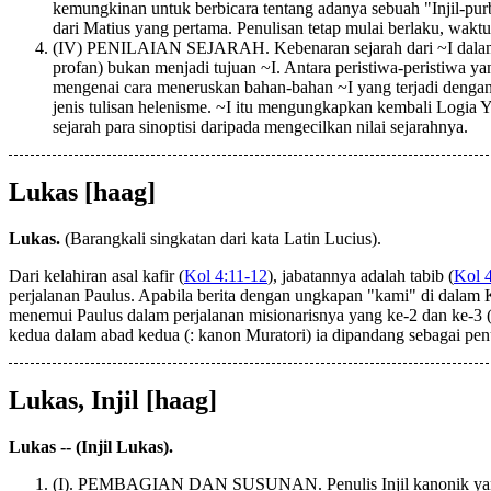
kemungkinan untuk berbicara tentang adanya sebuah "Injil-p
dari Matius yang pertama. Penulisan tetap mulai berlaku, wakt
(IV) PENILAIAN SEJARAH. Kebenaran sejarah dari ~I dalam arti
profan) bukan menjadi tujuan ~I. Antara peristiwa-peristiwa yang
mengenai cara meneruskan bahan-bahan ~I yang terjadi dengan c
jenis tulisan helenisme. ~I itu mengungkapkan kembali Logia 
sejarah para sinoptisi daripada mengecilkan nilai sejarahnya.
Lukas [haag]
Lukas.
(Barangkali singkatan dari kata Latin Lucius).
Dari kelahiran asal kafir (
Kol 4:11-12
), jabatannya adalah tabib (
Kol 
perjalanan Paulus. Apabila berita dengan ungkapan "kami" di dalam Ki
menemui Paulus dalam perjalanan misionarisnya yang ke-2 dan ke-3 
kedua dalam abad kedua (: kanon Muratori) ia dipandang sebagai penu
Lukas, Injil [haag]
Lukas -- (Injil Lukas).
(I). PEMBAGIAN DAN SUSUNAN. Penulis Injil kanonik yang ke