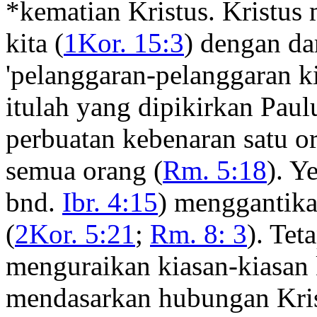
*kematian Kristus. Kristus
kita (
1Kor. 15:3
) dengan da
'pelanggaran-pelanggaran ki
itulah yang dipikirkan Paul
perbuatan kebenaran satu 
semua orang (
Rm. 5:18
). Y
bnd.
Ibr. 4:15
) menggantik
(
2Kor. 5:21
;
Rm. 8: 3
). Tet
menguraikan kiasan-kiasan 
mendasarkan hubungan Kris