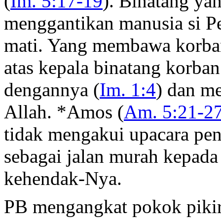
(
Im. 5:17-19
). Binatang ya
menggantikan manusia si Pe
mati. Yang membawa korban
atas kepala binatang korba
dengannya (
Im. 1:4
) dan m
Allah. *Amos (
Am. 5:21-2
tidak mengakui upacara pen
sebagai jalan murah kepada
kehendak-Nya.
PB mengangkat pokok pikir