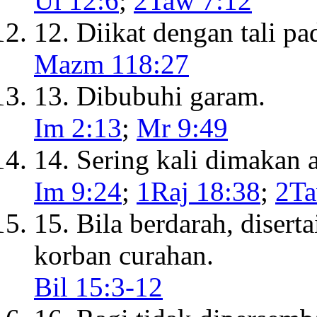
Ul 12:6
;
2Taw 7:12
12. Diikat dengan tali p
Mazm 118:27
13. Dibubuhi garam.
Im 2:13
;
Mr 9:49
14. Sering kali dimakan a
Im 9:24
;
1Raj 18:38
;
2Ta
15. Bila berdarah, disert
korban curahan.
Bil 15:3-12