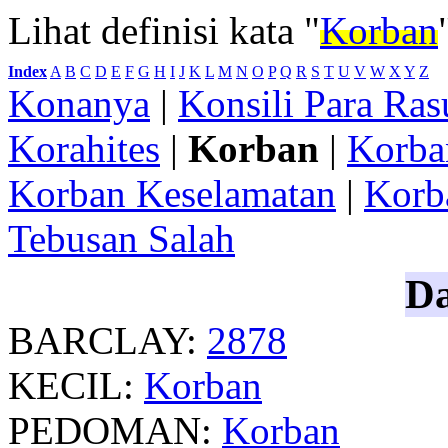
Lihat definisi kata "
Korban
Index
:
A
B
C
D
E
F
G
H
I
J
K
L
M
N
O
P
Q
R
S
T
U
V
W
X
Y
Z
Konanya
|
Konsili Para Ras
Korahites
|
Korban
|
Korba
Korban Keselamatan
|
Korb
Tebusan Salah
Da
BARCLAY:
2878
KECIL:
Korban
PEDOMAN:
Korban