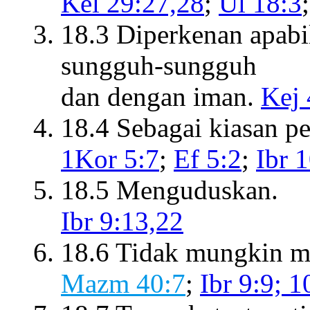
Kel 29:27,28
;
Ul 18:3
18.3 Diperkenan apab
sungguh-sungguh
dan dengan iman.
Kej 
18.4 Sebagai kiasan pe
1Kor 5:7
;
Ef 5:2
;
Ibr 
18.5 Menguduskan.
Ibr 9:13,22
18.6 Tidak mungkin m
Mazm 40:7
;
Ibr 9:9; 1