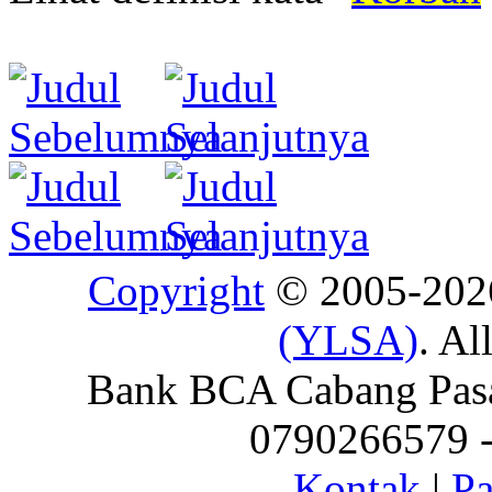
Copyright
© 2005-20
(YLSA)
. Al
Bank BCA Cabang Pasar
0790266579 - 
Kontak
|
Pa