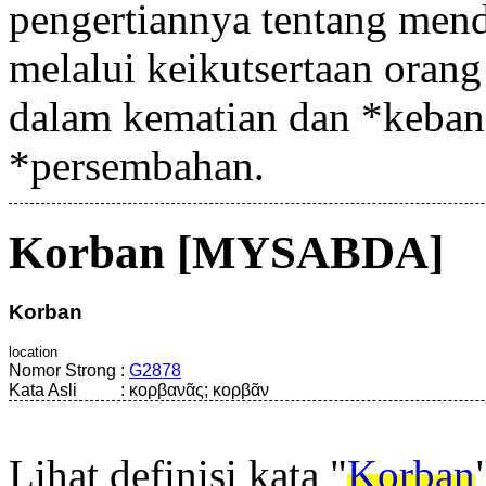
pengertiannya tentang mend
melalui keikutsertaan orang
dalam kematian dan *kebang
*persembahan.
Korban [MYSABDA]
Korban
location
Nomor Strong
:
G2878
Kata Asli
:
κορβανᾶς; κορβᾶν
Lihat definisi kata "
Korban