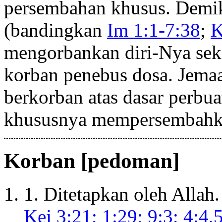
persembahan khusus. Demiki
(bandingkan
Im 1:1-7:38
;
K
mengorbankan diri-Nya seka
korban penebus dosa. Jemaa
berkorban atas dasar perbua
khususnya mempersembahka
Korban [pedoman]
1. Ditetapkan oleh Allah.
Kej 3:21; 1:29; 9:3; 4:4,