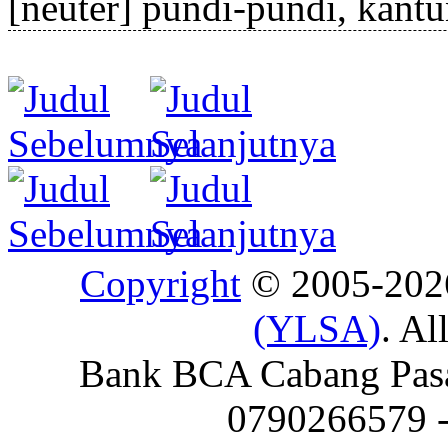
[neuter] pundi-pundi, kant
Copyright
© 2005-20
(YLSA)
. Al
Bank BCA Cabang Pasar
0790266579 - 