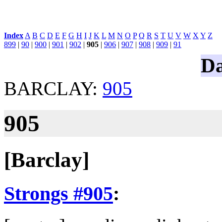
Index
:
A
B
C
D
E
F
G
H
I
J
K
L
M
N
O
P
Q
R
S
T
U
V
W
X
Y
Z
899
|
90
|
900
|
901
|
902
|
905
|
906
|
907
|
908
|
909
|
91
Da
BARCLAY:
905
905
[Barclay]
Strongs #905
: