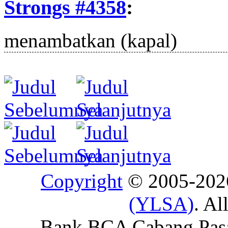
Strongs #4358
:
menambatkan (kapal)
Copyright
© 2005-20
(YLSA)
. Al
Bank BCA Cabang Pasar