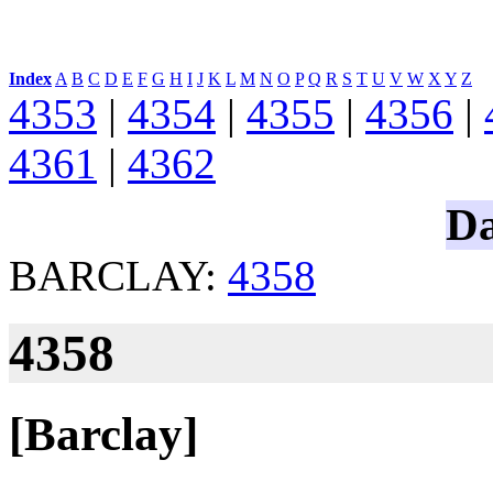
Index
:
A
B
C
D
E
F
G
H
I
J
K
L
M
N
O
P
Q
R
S
T
U
V
W
X
Y
Z
4353
|
4354
|
4355
|
4356
|
4361
|
4362
Da
BARCLAY:
4358
4358
[Barclay]