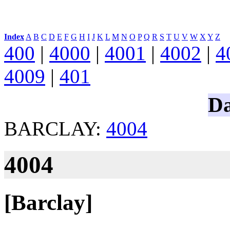
Index
:
A
B
C
D
E
F
G
H
I
J
K
L
M
N
O
P
Q
R
S
T
U
V
W
X
Y
Z
400
|
4000
|
4001
|
4002
|
4
4009
|
401
Da
BARCLAY:
4004
4004
[Barclay]