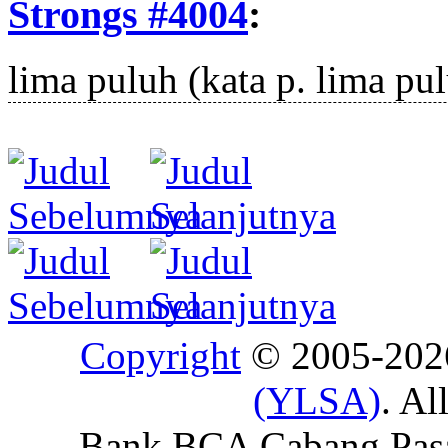
Strongs #4004
:
lima puluh (
kata p.
lima pul
Copyright
© 2005-20
(YLSA)
. Al
Bank BCA Cabang Pasar