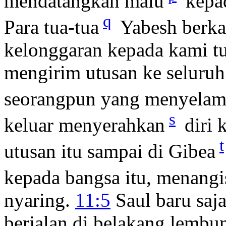
mendatangkan malu
kepad
q
Para tua-tua
Yabesh berka
kelonggaran kepada kami tu
mengirim utusan ke seluruh 
seorangpun yang menyelam
s
keluar menyerahkan
diri 
t
utusan itu sampai di Gibea
kepada bangsa itu, menangi
nyaring.
11:5
Saul baru saj
berjalan di belakang lembun