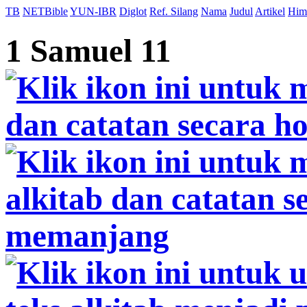
TB
NETBible
YUN-IBR
Diglot
Ref. Silang
Nama
Judul
Artikel
Him
1 Samuel 11