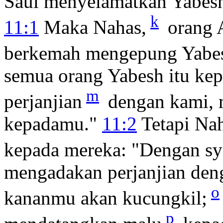
Saul menyelamatkan Yabes
k
11:1
Maka Nahas,
orang A
berkemah mengepung Yabes
semua orang Yabesh itu ke
m
perjanjian
dengan kami, 
kepadamu."
11:2
Tetapi Nah
kepada mereka: "Dengan sy
mengadakan perjanjian den
o
kananmu akan kucungkil;
p