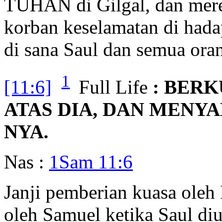
TUHAN di Gilgal, dan mer
korban keselamatan di had
di sana Saul dan semua oran
1
[11:6]
Full Life
: BER
ATAS DIA, DAN MENY
NYA.
Nas :
1Sam 11:6
Janji pemberian kuasa ole
oleh Samuel ketika Saul diur