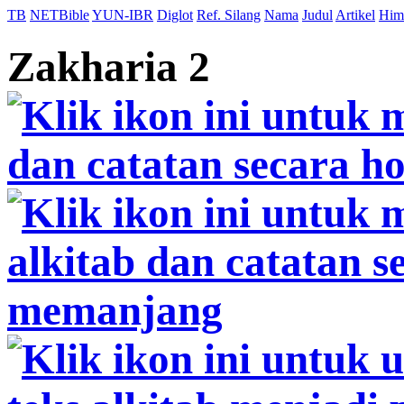
TB
NETBible
YUN-IBR
Diglot
Ref. Silang
Nama
Judul
Artikel
Him
Zakharia 2