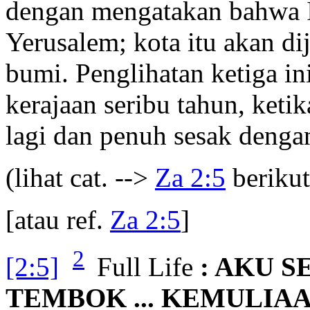
dengan mengatakan bahwa I
Yerusalem; kota itu akan di
bumi. Penglihatan ketiga 
kerajaan seribu tahun, keti
lagi dan penuh sesak denga
(lihat cat. -->
Za 2:5
berikut
[atau ref.
Za 2:5
]
2
[2:5]
Full Life
: AKU S
TEMBOK ... KEMULIAA