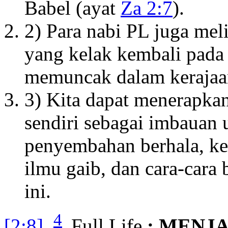
Babel (ayat
Za 2:7
).
2) Para nabi PL juga me
yang kelak kembali pada
memuncak dalam kerajaan
3) Kita dapat menerapkan
sendiri sebagai imbauan
penyembahan berhala, keb
ilmu gaib, dan cara-cara 
ini.
4
[2:8]
Full Life
: MENJ