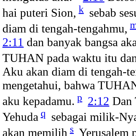
k
hai puteri Sion,
sebab ses
diam di tengah-tengahmu,
2:11
dan banyak bangsa ak
TUHAN pada waktu itu dan
Aku akan diam di tengah-t
mengetahui, bahwa TUHAN
p
aku kepadamu.
2:12
Dan 
q
Yehuda
sebagai milik-Ny
s
akan memilih
Yerusalem 