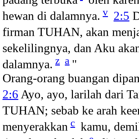
v
hewan di dalamnya.
2:5
D
firman TUHAN, akan menj
sekelilingnya, dan Aku aka
z
a
dalamnya.
"
Orang-orang buangan dipan
2:6
Ayo, ayo, larilah dari T
TUHAN; sebab ke arah kee
c
menyerakkan
kamu, demi