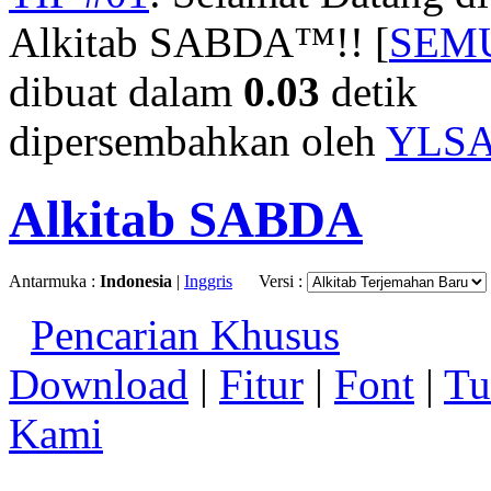
Alkitab SABDA™!! [
SEM
dibuat dalam
0.03
detik
dipersembahkan oleh
YLS
Alkitab SABDA
Antarmuka :
Indonesia
|
Inggris
Versi :
Pencarian Khusus
Download
|
Fitur
|
Font
|
Tu
Kami