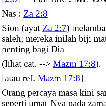
Nas :
Za 2:8
Sion (ayat
Za 2:7
) melamban
saleh; mereka inilah biji m
penting bagi Dia
(lihat cat. -->
Mazm 17:8
).
[atau ref.
Mazm 17:8
]
Orang percaya masa kini sa
seperti umat-Nya pada zama