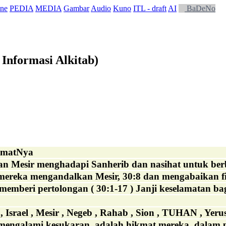
ne
PEDIA
MEDIA
Gambar
Audio
Kuno
ITL - draft
AI
BaDeNo
Informasi Alkitab)
umatNya
gan Mesir menghadapi Sanherib dan nasihat untuk be
ereka mengandalkan Mesir, 30:8 dan mengabaikan f
mberi pertolongan ( 30:1-17 ) Janji keselamatan bagi
 , Israel , Mesir , Negeb , Rahab , Sion , TUHAN , Yer
engalami kesukaran, adalah hikmat mereka, dalam p