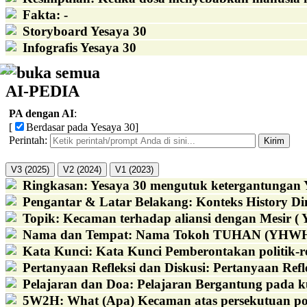
Fakta
:
-
Storyboard Yesaya 30
Infografis Yesaya 30
buka semua
AI-PEDIA
PA dengan AI
:
[
Berdasar pada Yesaya 30
]
Perintah:
Kirim
V3 (2025)
V2 (2024)
V1 (2023)
Ringkasan
:
Yesaya 30 mengutuk ketergantungan 
Pengantar & Latar Belakang
:
Konteks History Di
Topik
:
Kecaman terhadap aliansi dengan Mesir ( Y
Nama dan Tempat
:
Nama Tokoh TUHAN (YHWH) Pe
Kata Kunci
:
Kata Kunci Pemberontakan politik-re
Pertanyaan Refleksi dan Diskusi
:
Pertanyaan Refl
Pelajaran dan Doa
:
Pelajaran Bergantung pada ku
5W2H
:
What (Apa) Kecaman atas persekutuan polit