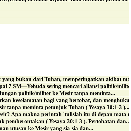
 yang bukan dari Tuhan, memperingatkan akibat mal
7 SM—Yehuda sering mencari aliansi politik/militer l
ungan politik/militer ke Mesir tanpa meminta...
keselamatan bagi yang bertobat, dan menghukum p
r tanpa meminta petunjuk Tuhan ( Yesaya 30:1-3 )....
? Apa makna perintah 'tulislah itu di depan mata mer
k pemberontakan ( Yesaya 30:1-3 ). Pertobatan dan...
an utusan ke Mesir yang sia-sia dan...