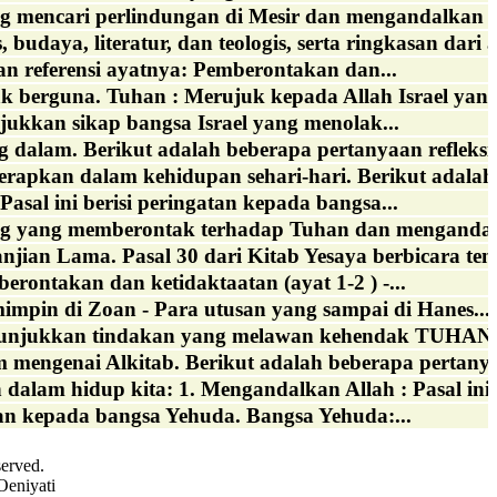
g mencari perlindungan di Mesir dan mengandalkan Fi
budaya, literatur, dan teologis, serta ringkasan dari a
an referensi ayatnya: Pemberontakan dan...
 berguna. Tuhan : Merujuk kepada Allah Israel yang 
jukkan sikap bangsa Israel yang menolak...
 dalam. Berikut adalah beberapa pertanyaan refleksi 
rapkan dalam kehidupan sehari-hari. Berikut adalah 
sal ini berisi peringatan kepada bangsa...
rang yang memberontak terhadap Tuhan dan mengandal
anjian Lama. Pasal 30 dari Kitab Yesaya berbicara ten
erontakan dan ketidaktaatan (ayat 1-2 ) -...
impin di Zoan - Para utusan yang sampai di Hanes...
enunjukkan tindakan yang melawan kehendak TUHAN. 2
mengenai Alkitab. Berikut adalah beberapa pertanyaan
 dalam hidup kita: 1. Mengandalkan Allah : Pasal ini.
n kepada bangsa Yehuda. Bangsa Yehuda:...
served.
Oeniyati