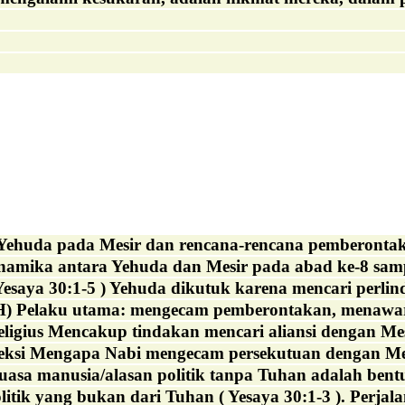
Yehuda pada Mesir dan rencana-rencana pemberontak
namika antara Yehuda dan Mesir pada abad ke-8 sampai 
esaya 30:1-5 ) Yehuda dikutuk karena mencari perlind
laku utama: mengecam pemberontakan, menawarkan 
ligius Mencakup tindakan mencari aliansi dengan Mesi
eksi Mengapa Nabi mengecam persekutuan dengan Mesir
asa manusia/alasan politik tanpa Tuhan adalah bentu
ik yang bukan dari Tuhan ( Yesaya 30:1-3 ). Perjalan