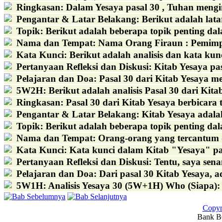
Ringkasan
:
Dalam Yesaya pasal 30 , Tuhan mengi
Pengantar & Latar Belakang
:
Berikut adalah latar
Topik
:
Berikut adalah beberapa topik penting dal
Nama dan Tempat
:
Nama Orang Firaun : Pemimpin
Kata Kunci
:
Berikut adalah analisis dan kata ku
Pertanyaan Refleksi dan Diskusi
:
Kitab Yesaya pa
Pelajaran dan Doa
:
Pasal 30 dari Kitab Yesaya m
5W2H
:
Berikut adalah analisis Pasal 30 dari Ki
Ringkasan
:
Pasal 30 dari Kitab Yesaya berbicar
Pengantar & Latar Belakang
:
Kitab Yesaya adalah
Topik
:
Berikut adalah beberapa topik penting dal
Nama dan Tempat
:
Orang-orang yang tercantum d
Kata Kunci
:
Kata kunci dalam Kitab "Yesaya" pa
Pertanyaan Refleksi dan Diskusi
:
Tentu, saya sen
Pelajaran dan Doa
:
Dari pasal 30 Kitab Yesaya, a
5W1H
:
Analisis Yesaya 30 (5W+1H) Who (Siapa)
Copyr
Bank BC