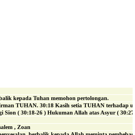
rbalik kepada Tuhan memohon pertolongan.
irman TUHAN. 30:18 Kasih setia TUHAN terhadap um
 Sion ( 30:18-26 ) Hukuman Allah atas Asyur ( 30:27-
usalem , Zoan
enyesalan, berbalik kepada Allah meminta pembebasa