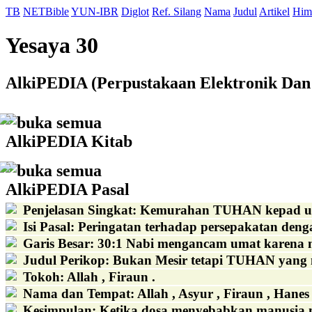
TB
NETBible
YUN-IBR
Diglot
Ref. Silang
Nama
Judul
Artikel
Him
Yesaya 30
AlkiPEDIA (Perpustakaan Elektronik Dan 
buka semua
AlkiPEDIA Kitab
buka semua
AlkiPEDIA Pasal
Penjelasan Singkat
:
Kemurahan TUHAN kepad 
Isi Pasal
:
Peringatan terhadap persepakatan den
Garis Besar
:
30:1 Nabi mengancam umat karena m
Judul Perikop
:
Bukan Mesir tetapi TUHAN yang me
Tokoh
:
Allah , Firaun .
Nama dan Tempat
:
Allah , Asyur , Firaun , Hanes
Kesimpulan
:
Ketika dosa menyebabkan manusia m