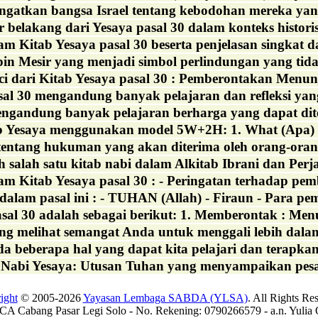
ngatkan bangsa Israel tentang kebodohan mereka yan
 belakang dari Yesaya pasal 30 dalam konteks historis, 
am Kitab Yesaya pasal 30 beserta penjelasan singkat d
 Mesir yang menjadi simbol perlindungan yang tidak
nci dari Kitab Yesaya pasal 30 : Pemberontakan Menun
sal 30 mengandung banyak pelajaran dan refleksi yang
engandung banyak pelajaran berharga yang dapat dite
tab Yesaya menggunakan model 5W+2H: 1. What (Apa) Pa
a tentang hukuman yang akan diterima oleh orang-o
 salah satu kitab nabi dalam Alkitab Ibrani dan Perj
am Kitab Yesaya pasal 30 : - Peringatan terhadap pemb
alam pasal ini : - TUHAN (Allah) - Firaun - Para pem
sal 30 adalah sebagai berikut: 1. Memberontak : M
ang melihat semangat Anda untuk menggali lebih dalam 
da beberapa hal yang dapat kita pelajari dan terapkan
: Nabi Yesaya: Utusan Tuhan yang menyampaikan pesa
ight
© 2005-2026
Yayasan Lembaga SABDA (YLSA)
. All Rights Re
A Cabang Pasar Legi Solo - No. Rekening: 0790266579 - a.n. Yulia 