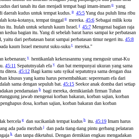
o
kudus dari tanah itu dan menjadi tempat bagi imam-imam
yang
p
i daerah kudus untuk tempat kudus.
45:5
Yang dua puluh lima ribu
q
lah kota-kotanya, tempat tinggal
mereka.
45:6
Sebagai milik kota
r
 itu. Itulah untuk seluruh kaum Israel.
45:7
Mengenai bagian raja
an kedua bagian itu. Yang di sebelah barat harus sampai ke perbatasan
l, yaitu dari perbatasan barat sampai perbatasan timur negeri itu.
45:8
t
kepada kaum Israel menurut suku-suku
mereka."
v
an kebenaran;
hentikanlah kekerasanmu yang mengusir umat-Ku
y
mu.
45:11
Sepatutnyalah efa
dan bat mempunyai ukuran yang sama
tu ditera.
45:12
Bagi kamu satu syikal sepatutnya sama dengan dua
han khusus yang kamu harus persembahkan: seperenam efa dari
adalah sama dengan sepuluh bat.
45:15
Seekor anak domba dari setiap
b
adakan pendamaian
bagi mereka, demikianlah firman Tuhan
rtanggung jawab mengenai korban bakaran, korban sajian, korban
penghapus dosa, korban sajian, korban bakaran dan korban
g
h
dak bercela
dan sucikanlah tempat kudus
itu.
45:19
Imam harus
j
yang ada pada mezbah
dan pada tiang-tiang pintu gerbang pelataran
k
ngaja
dan tanpa diketahui. Dengan demikian engkau mengadakan