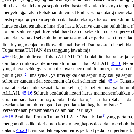
ribu hasta dan lebarnya sepuluh ribu hasta: di situlah letaknya tempa
menyelenggarakan kebaktian di tempat kudus, yang datang mendeka
hasta panjangnya dan sepuluh ribu hasta lebarnya harus menjadi mili
harus engkau tentukan: lima ribu hasta lebarnya dan dua puluh lima 
itu haruslah terdapat di sebelah barat dan di sebelah timur dari pers
barat dan yang di sebelah timur harus sampai ke perbatasan timur. J
Itulah yang menjadi miliknya di tanah Israel. Dan raja-raja Israel 
Tugas umat TUHAN dan tanggung jawab raja
45:9
Beginilah firman Tuhan ALLAH: "Cukuplah itu, hai raja-raja Isr
dari tanah miliknya, demikianlah firman Tuhan ALLAH.
45:10
Nerac
yang ditera, sehingga satu bat isinya sepersepuluh homer, dan satu ef
z
puluh gera,
lima syikal, ya lima syikal dan sepuluh syikal, ya sepul
sehomer gandum dan seperenam efa dari sehomer jelai.
45:14
Tentang
dua ratus ekor milik sesuatu kaum keluarga Israel. Semuanya itu untu
ALLAH.
45:16
Seluruh penduduk negeri harus mempersembahkan per
c
d
curahan pada hari-hari raya, bulan-bulan baru,
hari-hari Sabat
dan 
keselamatan untuk mengadakan pendamaian bagi kaum Israel."
Persembahan-persembahan dalam hari-hari raya
f
45:18
Beginilah firman Tuhan ALLAH: "Pada bulan
yang pertama, 
mengambil sedikit dari darah korban penghapus dosa dan membubuhny
dalam.
45:20
Demikianlah engkau harus perbuat pada hari pertama bu