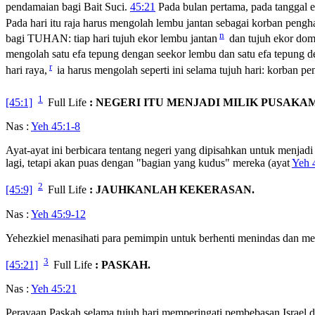
pendamaian bagi Bait Suci.
45:21
Pada bulan pertama, pada tanggal e
Pada hari itu raja harus mengolah lembu jantan sebagai korban pengh
n
bagi TUHAN: tiap hari tujuh ekor lembu jantan
dan tujuh ekor dom
mengolah satu efa tepung dengan seekor lembu dan satu efa tepung d
r
hari raya,
ia harus mengolah seperti ini selama tujuh hari: korban p
1
[45:1]
Full Life
: NEGERI ITU MENJADI MILIK PUSAKA
Nas :
Yeh 45:1-8
Ayat-ayat ini berbicara tentang negeri yang dipisahkan untuk menja
lagi, tetapi akan puas dengan "bagian yang kudus" mereka (ayat
Yeh 
2
[45:9]
Full Life
: JAUHKANLAH KEKERASAN.
Nas :
Yeh 45:9-12
Yehezkiel menasihati para pemimpin untuk berhenti menindas dan me
3
[45:21]
Full Life
: PASKAH.
Nas :
Yeh 45:21
Perayaan Paskah selama tujuh hari memperingati pembebasan Israel d