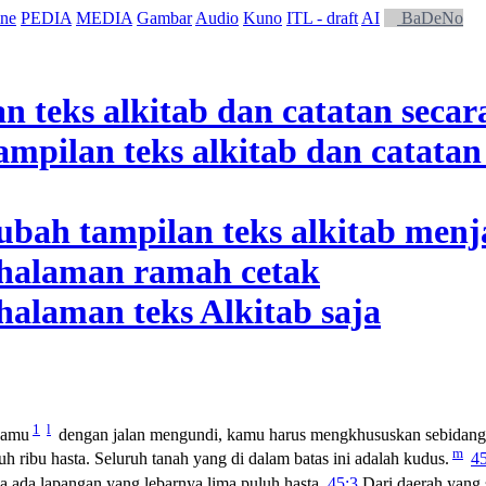
ne
PEDIA
MEDIA
Gambar
Audio
Kuno
ITL - draft
AI
BaDeNo
1
l
kamu
dengan jalan mengundi, kamu harus mengkhususkan sebidang d
m
 ribu hasta. Seluruh tanah yang di dalam batas ini adalah kudus.
45
ya ada lapangan yang lebarnya lima puluh hasta.
45:3
Dari daerah yang 