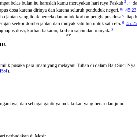
3
l
mpat belas bulan itu haruslah kamu merayakan hari raya Paskah
,
da
m
apus dosa karena dirinya dan karena seluruh penduduk negeri.
45:23
o
ba jantan yang tidak bercela dan untuk korban penghapus dosa
tiap 
q
engan seekor domba jantan dan minyak satu hin untuk satu efa.
45:2
s
enghapus dosa, korban bakaran, korban sajian dan minyak.
MU.
di milik pusaka para imam yang melayani Tuhan di dalam Bait Suci-Nya
45:4
).
nganiaya, dan sebagai gantinya melakukan yang benar dan jujur.
ari perbudakan di Mesir