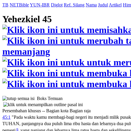
TB
NETBible
YUN-IBR
Diglot
Ref. Silang
Nama
Judul
Artikel
Him
Yehezkiel 45
Boks Temuan
Persembahan khusus -- Bagian kota Bagian raja
45:1
"Pada waktu kamu membagi-bagi negeri itu menjadi milik pusa
TUHAN, panjangnya dua puluh lima ribu hasta dan lebarnya dua puluh
n
persegi
yang panjang dan lebarnya lima ratus hasta dan sekelilingn