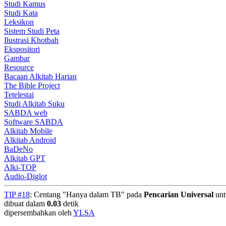
Studi Kamus
Studi Kata
Leksikon
Sistem Studi Peta
Ilustrasi Khotbah
Ekspositori
Gambar
Resource
Bacaan Alkitab Harian
The Bible Project
Tetelestai
Studi Alkitab Suku
SABDA web
Software SABDA
Alkitab Mobile
Alkitab Android
BaDeNo
Alkitab GPT
Alki-TOP
Audio-Diglot
TIP #18
: Centang "Hanya dalam TB" pada
Pencarian Universal
unt
dibuat dalam
0.03
detik
dipersembahkan oleh
YLSA