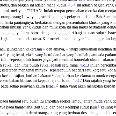
t kudus, dan bagian ini adalah maha kudus.
45:4
Ini adalah bagian yang 
t untuk melayani TUHAN. Itulah tempat perumahan mereka dan menjad
k orang-orang Lewi yang mendapat tugas pelayanan dalam Bait Suci; itu
ribu hasta panjangnya, berbatasan dengan persembahan khusus yang kudus
embahan khusus yang kudus dan milik kota itu dan harus berbatasan deng
s
adi panjangnya harus sama dengan panjang dari bagian suatu suku
Israe
tidak lagi akan menindas umat-Ku; mereka akan menyerahkan negeri itu 
2
u
ael, jauhkanlah kekerasan
dan aniaya,
tetapi lakukanlah keadilan d
w
x
a
yang betul, efa
yang betul dan bat yang betullah patut ada pada
a ialah sepersepuluh homer juga; jadi menurut homerlah ukuran-ukuran i
uh syikal, dan lima puluh syikal adalah satu mina.
45:13
Inilah persemba
 ketetapan mengenai minyak: sepersepuluh bat dari satu kor; satu kor 
a
k korban sajian, korban bakaran
dan korban keselamatan untuk meng
sembahan khusus ini kepada raja di Israel.
45:17
Dan rajalah yang be
e
pada setiap perayaan kaum Israel.
Ialah yang akan mengolah korban 
pada tanggal satu bulan itu ambillah seekor lembu jantan muda yang ti
i
a pada tiang-tiang Bait Suci dan pada keempat sudut jalur
keliling 
lan yang ketujuh demi orang-orang yang berbuat dosa dengan tidak se