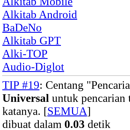
Alkitab Mobile
Alkitab Android
BaDeNo
Alkitab GPT
Alki-TOP
Audio-Diglot
TIP #19
: Centang "Pencari
Universal
untuk pencarian t
katanya. [
SEMUA
]
dibuat dalam
0.03
detik