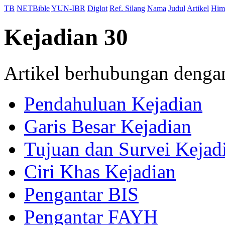
TB
NETBible
YUN-IBR
Diglot
Ref. Silang
Nama
Judul
Artikel
Him
Kejadian 30
Artikel berhubungan deng
Pendahuluan Kejadian
Garis Besar Kejadian
Tujuan dan Survei Kejad
Ciri Khas Kejadian
Pengantar BIS
Pengantar FAYH