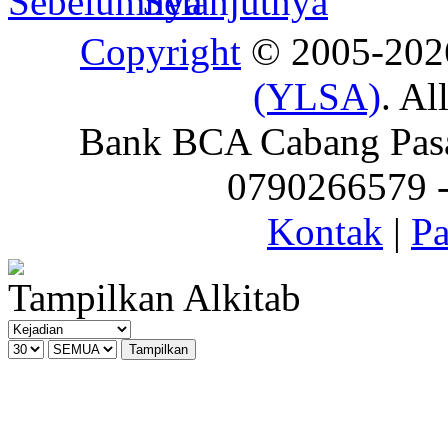
Copyright
© 2005-20
(YLSA)
. Al
Bank BCA Cabang Pasar
0790266579 - 
Kontak
|
Pa
Tampilkan Alkitab