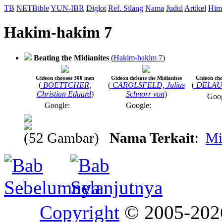
TB
NETBible
YUN-IBR
Diglot
Ref. Silang
Nama
Judul
Artikel
Him
Hakim-hakim 7
Beating the Midianites
(
Hakim-hakim 7
)
Gideon chooses 300 men
Gideon defeats the Midianites
Gideon choo
(
BOETTCHER,
(
CAROLSFELD, Julius
(
DELAUN
Christian Eduard
)
Schnorr von
)
Goo
Google:
Google:
(52 Gambar)
Nama Terkait
:
Mi
Copyright
© 2005-20