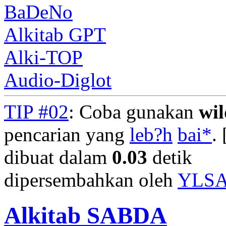
BaDeNo
Alkitab GPT
Alki-TOP
Audio-Diglot
TIP #02
: Coba gunakan
wi
pencarian yang
leb?h
bai*
. 
dibuat dalam
0.03
detik
dipersembahkan oleh
YLS
Alkitab SABDA