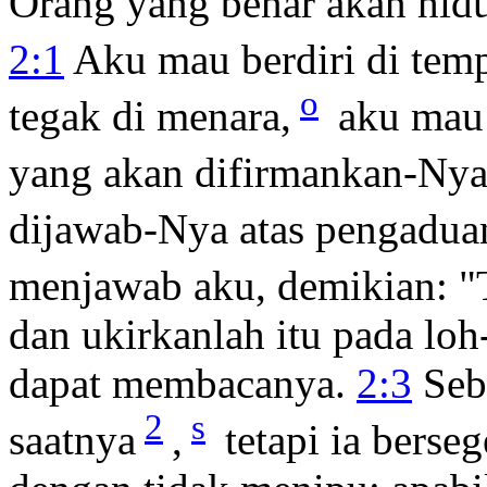
Orang yang benar akan hid
2:1
Aku mau berdiri di temp
o
tegak di menara,
aku mau 
yang akan difirmankan-Ny
dijawab-Nya atas pengadua
menjawab aku, demikian: "
dan ukirkanlah itu pada loh
dapat membacanya.
2:3
Seba
2
s
saatnya
,
tetapi ia bers