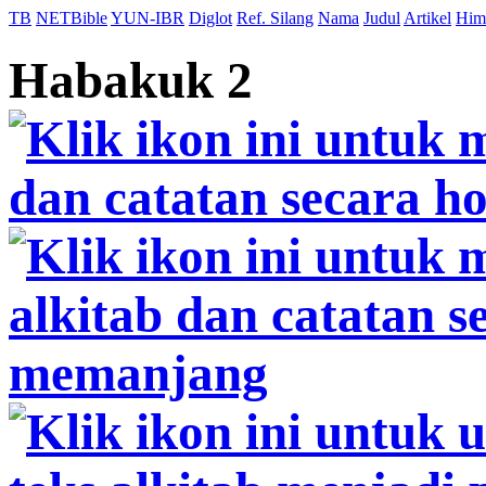
TB
NETBible
YUN-IBR
Diglot
Ref. Silang
Nama
Judul
Artikel
Him
Habakuk 2