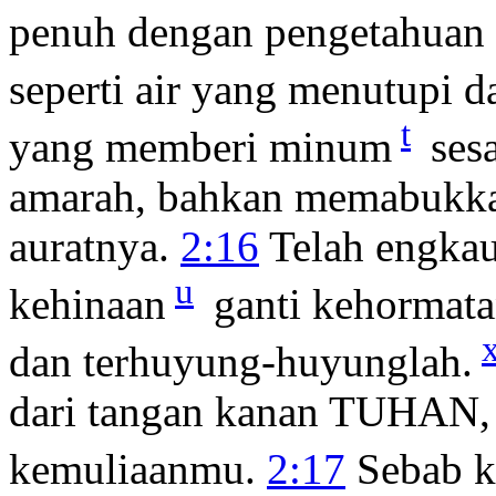
penuh dengan pengetahuan 
seperti air yang menutupi da
t
yang memberi minum
ses
amarah, bahkan memabukk
auratnya.
2:16
Telah engkau
u
kehinaan
ganti kehormata
dan terhuyung-huyunglah.
dari tangan kanan TUHAN, d
kemuliaanmu.
2:17
Sebab k