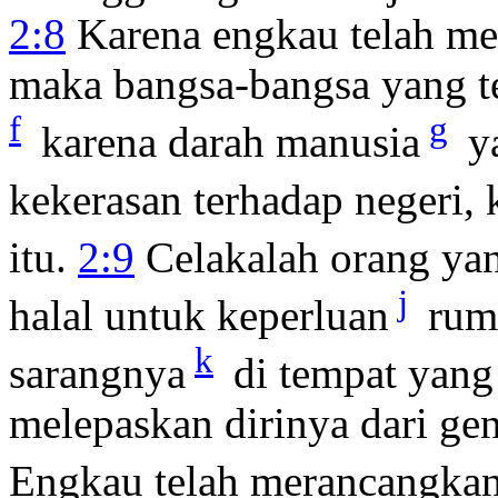
2:8
Karena engkau telah me
maka bangsa-bangsa yang te
f
g
karena darah manusia
ya
kekerasan terhadap negeri,
itu.
2:9
Celakalah orang ya
j
halal untuk keperluan
rum
k
sarangnya
di tempat yang
melepaskan dirinya dari g
Engkau telah merancangkan