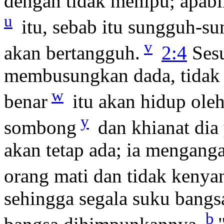
dengan tidak menipu; apabi
u
itu, sebab itu sungguh-su
v
akan bertangguh.
2:4
Sesu
membusungkan dada, tidak l
w
benar
itu akan hidup ole
y
sombong
dan khianat dia
akan tetap ada; ia mengang
orang mati dan tidak keny
sehingga segala suku bang
b