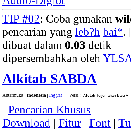
Audio-Diglot
TIP #02
: Coba gunakan
wi
pencarian yang
leb?h
bai*
. 
dibuat dalam
0.03
detik
dipersembahkan oleh
YLS
Alkitab SABDA
Antarmuka :
Indonesia
|
Inggris
Versi :
Pencarian Khusus
Download
|
Fitur
|
Font
|
Tu