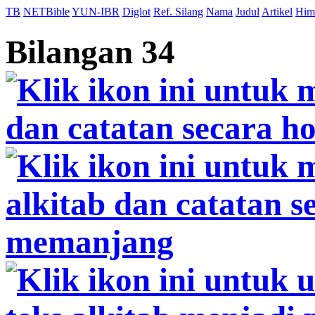
TB
NETBible
YUN-IBR
Diglot
Ref. Silang
Nama
Judul
Artikel
Him
Bilangan 34