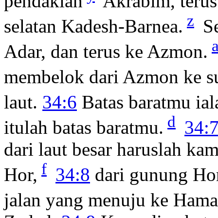
pendakian
Akrabim, terus 
z
selatan Kadesh-Barnea.
Se
Adar, dan terus ke Azmon.
membelok dari Azmon ke s
laut.
34:6
Batas baratmu iala
d
itulah batas baratmu.
34:
dari laut besar haruslah ka
f
Hor,
34:8
dari gunung Hor
jalan yang menuju ke Hama