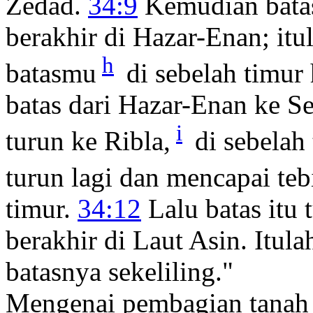
Zedad.
34:9
Kemudian batas
berakhir di Hazar-Enan; itu
h
batasmu
di sebelah timur
batas dari Hazar-Enan ke S
i
turun ke Ribla,
di sebelah 
turun lagi dan mencapai te
timur.
34:12
Lalu batas itu 
berakhir di Laut Asin. Itul
batasnya sekeliling."
Mengenai pembagian tanah