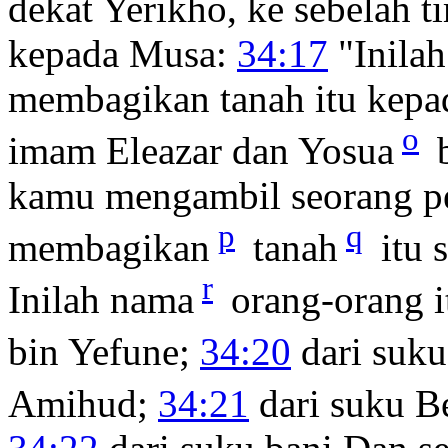
dekat Yerikho, ke sebelah t
kepada Musa:
34:17
"Inilah
membagikan tanah itu kepa
o
imam Eleazar dan Yosua
b
kamu mengambil seorang pe
p
q
membagikan
tanah
itu 
r
Inilah nama
orang-orang i
bin Yefune;
34:20
dari suku
Amihud;
34:21
dari suku 