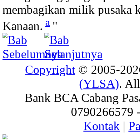
membagikan milik pusaka ke
a
Kanaan.
"
Copyright
© 2005-20
(YLSA)
. Al
Bank BCA Cabang Pasar
0790266579 - 
Kontak
|
Pa