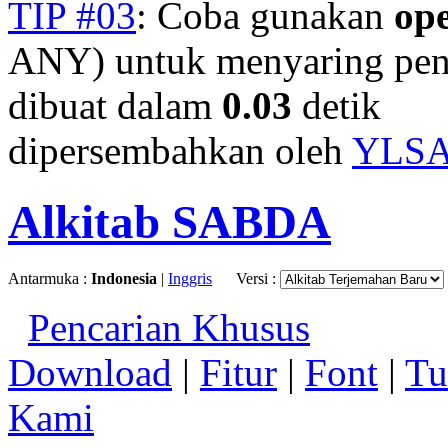
TIP #03
: Coba gunakan
op
ANY) untuk menyaring penc
dibuat dalam
0.03
detik
dipersembahkan oleh
YLS
Alkitab SABDA
Antarmuka :
Indonesia
|
Inggris
Versi :
Pencarian Khusus
Download
|
Fitur
|
Font
|
Tu
Kami