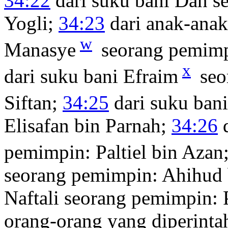
34:22
dari suku bani Dan s
Yogli;
34:23
dari anak-anak
w
Manasye
seorang pemimp
x
dari suku bani Efraim
seo
Siftan;
34:25
dari suku ban
Elisafan bin Parnah;
34:26
d
pemimpin: Paltiel bin Azan
seorang pemimpin: Ahihud 
Naftali seorang pemimpin:
orang-orang yang diperin