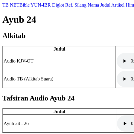
TB
NETBible
YUN-IBR
Diglot
Ref. Silang
Nama
Judul
Artikel
Him
Ayub 24
Alkitab
Judul
Audio KJV-OT
Audio TB (Alkitab Suara)
Tafsiran Audio Ayub 24
Judul
Ayub 24 - 26