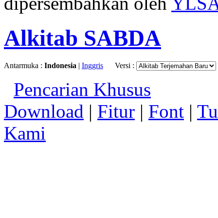
dipersembahkan oleh
YLS
Alkitab SABDA
Antarmuka :
Indonesia
|
Inggris
Versi :
Pencarian Khusus
Download
|
Fitur
|
Font
|
Tu
Kami