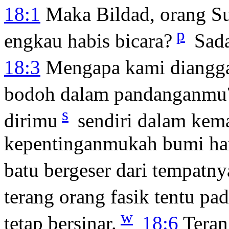
18:1
Maka Bildad, orang S
p
engkau habis bicara?
Sada
18:3
Mengapa kami diangga
bodoh dalam pandanganmu
s
dirimu
sendiri dalam kem
kepentinganmukah bumi har
batu bergeser dari tempatny
terang orang fasik tentu pa
w
tetap bersinar.
18:6
Teran