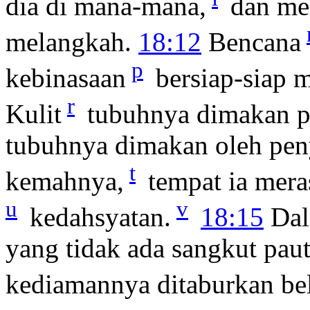
dia di mana-mana,
dan me
melangkah.
18:12
Bencana
p
kebinasaan
bersiap-siap m
r
Kulit
tubuhnya dimakan p
tubuhnya dimakan oleh pen
t
kemahnya,
tempat ia mera
u
v
kedahsyatan.
18:15
Dal
yang tidak ada sangkut paut
kediamannya ditaburkan be