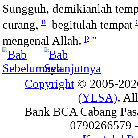
Sungguh, demikianlah tem
n
curang,
begitulah tempat
p
mengenal Allah.
"
Copyright
© 2005-20
(YLSA)
. Al
Bank BCA Cabang Pasar
0790266579 - 