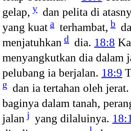
y
gelap,
dan pelita di atasn
a
b
yang kuat
terhambat,
da
d
menjatuhkan
dia.
18:8
Kar
menyangkutkan dia dalam j
pelubang ia berjalan.
18:9
T
g
dan ia tertahan oleh jerat
baginya dalam tanah, pera
j
jalan
yang dilaluinya.
18:
l