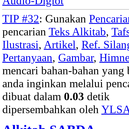
Audio-Diglot
TIP #32
: Gunakan
Pencari
pencarian
Teks Alkitab
,
Taf
Ilustrasi
,
Artikel
,
Ref. Silan
Pertanyaan
,
Gambar
,
Himn
mencari bahan-bahan yang b
anda inginkan melalui penc
dibuat dalam
0.03
detik
dipersembahkan oleh
YLS