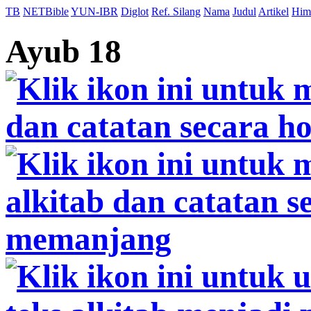
TB
NETBible
YUN-IBR
Diglot
Ref. Silang
Nama
Judul
Artikel
Him
Ayub 18