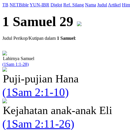
TB
NETBible
YUN-IBR
Diglot
Ref. Silang
Nama
Judul
Artikel
Him
1 Samuel 29
Judul Perikop/Kutipan dalam
1 Samuel
:
Lahirnya Samuel
(1Sam 1:1-28)
Puji-pujian Hana
(1Sam 2:1-10)
Kejahatan anak-anak Eli
(1Sam 2:11-26)