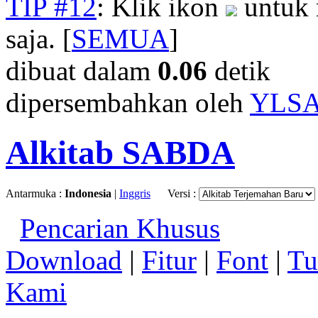
TIP #12
: Klik ikon
untuk 
saja. [
SEMUA
]
dibuat dalam
0.06
detik
dipersembahkan oleh
YLS
Alkitab SABDA
Antarmuka :
Indonesia
|
Inggris
Versi :
Pencarian Khusus
Download
|
Fitur
|
Font
|
Tu
Kami