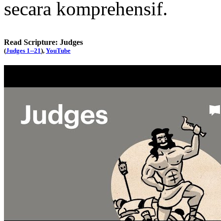
secara komprehensif.
Read Scripture: Judges
(
Judges 1--21
),
YouTube