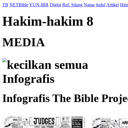
TB
NETBible
YUN-IBR
Diglot
Ref. Silang
Nama
Judul
Artikel
Him
Hakim-hakim 8
MEDIA
kecilkan semua
Infografis
Infografis The Bible Proje