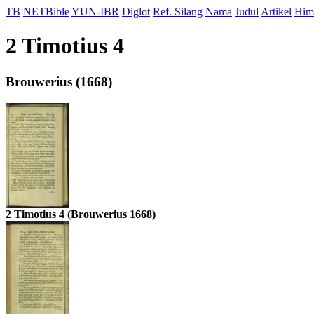
TB
NETBible
YUN-IBR
Diglot
Ref. Silang
Nama
Judul
Artikel
Him
2 Timotius 4
Brouwerius (1668)
2 Timotius 4 (Brouwerius 1668)