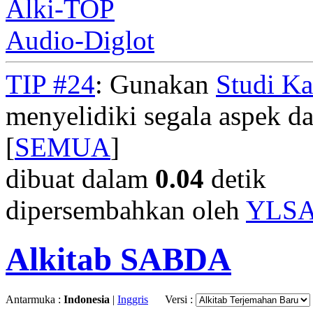
Alki-TOP
Audio-Diglot
TIP #24
: Gunakan
Studi K
menyelidiki segala aspek dar
[
SEMUA
]
dibuat dalam
0.04
detik
dipersembahkan oleh
YLS
Alkitab SABDA
Antarmuka :
Indonesia
|
Inggris
Versi :