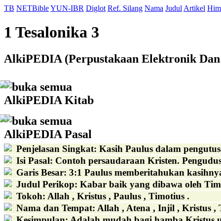
TB
NETBible
YUN-IBR
Diglot
Ref. Silang
Nama
Judul
Artikel
Him
1 Tesalonika 3
AlkiPEDIA (Perpustakaan Elektronik Dan 
buka semua
AlkiPEDIA Kitab
buka semua
AlkiPEDIA Pasal
Penjelasan Singkat
:
Kasih Paulus dalam pengutus
Isi Pasal
:
Contoh persaudaraan Kristen. Pengudus
Garis Besar
:
3:1 Paulus memberitahukan kasihnya
Judul Perikop
:
Kabar baik yang dibawa oleh Timot
Tokoh
:
Allah , Kristus , Paulus , Timotius .
Nama dan Tempat
:
Allah , Atena , Injil , Kristus 
Kesimpulan
:
Adalah mudah bagi hamba Kristus un