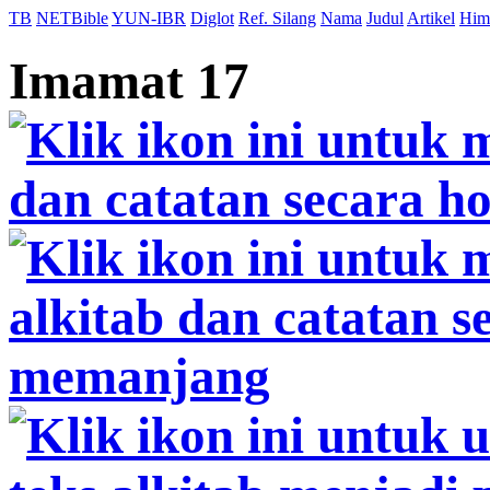
TB
NETBible
YUN-IBR
Diglot
Ref. Silang
Nama
Judul
Artikel
Him
Imamat 17