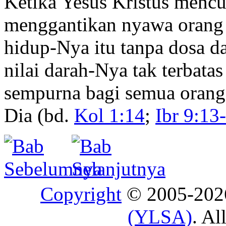
Ketika Yesus Kristus mencu
menggantikan nyawa orang 
hidup-Nya itu tanpa dosa d
nilai darah-Nya tak terbat
sempurna bagi semua oran
Dia (bd.
Kol 1:14
;
Ibr 9:13
Copyright
© 2005-20
(YLSA)
. Al