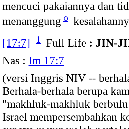
mencuci pakaiannya dan ti
o
menanggung
kesalahannya
1
[17:7]
Full Life
: JIN-J
Nas :
Im 17:7
(versi Inggris NIV -- berha
Berhala-berhala berupa kamb
"makhluk-makhluk berbulu
Israel mempersembahkan ko