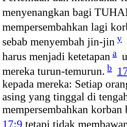
menyenangkan bagi TUHA
mempersembahkan lagi korb
y
sebab menyembah jin-jin
a
harus menjadi ketetapan
u
b
mereka turun-temurun.
1
kepada mereka: Setiap orang
asing yang tinggal di teng
mempersembahkan korban ba
17:9
tetapi tidak membawa