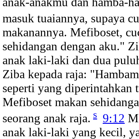
anak-anakmu dan hamba-h
masuk tuaiannya, supaya c
makanannya. Mefiboset, cuc
sehidangan dengan aku." Z
anak laki-laki dan dua pul
Ziba kepada raja: "Hambam
seperti yang diperintahkan
Mefiboset makan sehidanga
s
seorang anak raja.
9:12
Me
anak laki-laki yang kecil,