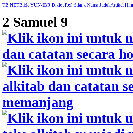
TB
NETBible
YUN-IBR
Diglot
Ref. Silang
Nama
Judul
Artikel
Him
2 Samuel 9