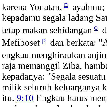
n
karena Yonatan,
ayahmu; 
kepadamu segala ladang Sa
o
tetap makan sehidangan
d
p
Mefiboset
dan berkata: "
engkau menghiraukan anji
raja memanggil Ziba, hamba
kepadanya: "Segala sesuatu
milik seluruh keluarganya 
itu.
9:10
Engkau harus meng