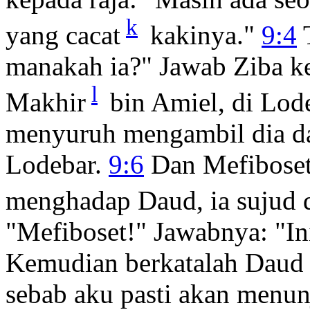
k
yang cacat
kakinya."
9:4
T
manakah ia?" Jawab Ziba ke
l
Makhir
bin Amiel, di Lod
menyuruh mengambil dia da
Lodebar.
9:6
Dan Mefiboset
menghadap Daud, ia sujud
"Mefiboset!" Jawabnya: "I
Kemudian berkatalah Daud 
sebab aku pasti akan menu