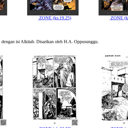
ZONE (ks.19.25)
ZONE (ks
 dengan isi Alkitab. Disarikan oleh H.A. Oppusunggu.