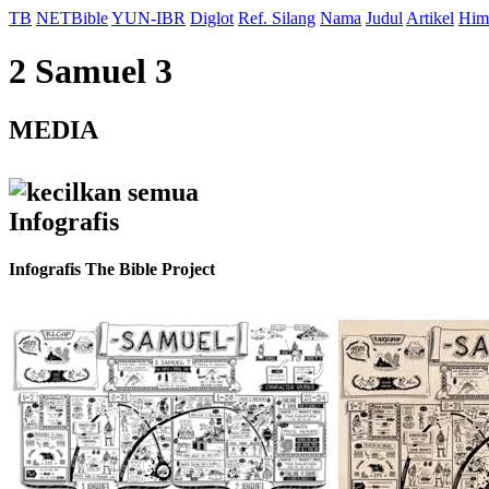
TB
NETBible
YUN-IBR
Diglot
Ref. Silang
Nama
Judul
Artikel
Him
2 Samuel 3
MEDIA
kecilkan semua
Infografis
Infografis The Bible Project