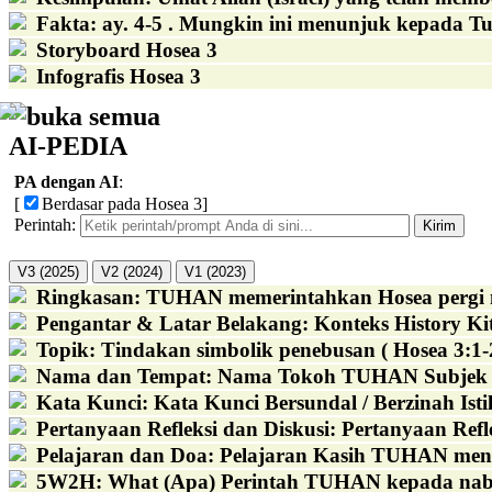
Fakta
:
ay. 4-5 . Mungkin ini menunjuk kepada T
Storyboard Hosea 3
Infografis Hosea 3
buka semua
AI-PEDIA
PA dengan AI
:
[
Berdasar pada Hosea 3
]
Perintah:
Kirim
V3 (2025)
V2 (2024)
V1 (2023)
Ringkasan
:
TUHAN memerintahkan Hosea pergi mem
Pengantar & Latar Belakang
:
Konteks History Kit
Topik
:
Tindakan simbolik penebusan ( Hosea 3:1-
Nama dan Tempat
:
Nama Tokoh TUHAN Subjek yan
Kata Kunci
:
Kata Kunci Bersundal / Berzinah Istil
Pertanyaan Refleksi dan Diskusi
:
Pertanyaan Refl
Pelajaran dan Doa
:
Pelajaran Kasih TUHAN mengat
5W2H
:
What (Apa) Perintah TUHAN kepada nabi 