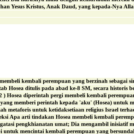
uhan Yesus Kristus, Anak Daud, yang kepada-Nya Alla
beli kembali perempuan yang berzinah sebagai simb
ab Hosea ditulis pada abad ke-8 SM, secara historis b
2 ) Hosea diperintah pergi membeli kembali perempua
g memberi perintah kepada 'aku' (Hosea) untuk me
ah metaforis untuk ketidaksetiaan religius Israel terh
eksi Apa arti tindakan Hosea membeli kembali peremp
asi pengkhianatan umat; Dia mengambil inisiatif men
untuk mencintai kembali perempuan yang bersundal —