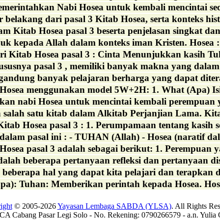
emerintahkan Nabi Hosea untuk kembali mencintai s
 belakang dari pasal 3 Kitab Hosea, serta konteks histo
m Kitab Hosea pasal 3 beserta penjelasan singkat dan 
kepada Allah dalam konteks iman Kristen. Hosea : 
ari Kitab Hosea pasal 3 : Cinta Menunjukkan kasih Tuh
ususnya pasal 3 , memiliki banyak makna yang dalam 
gandung banyak pelajaran berharga yang dapat ditera
b Hosea menggunakan model 5W+2H: 1. What (Apa) Isi Pa
 nabi Hosea untuk mencintai kembali perempuan yang 
salah satu kitab dalam Alkitab Perjanjian Lama. Kita
Kitab Hosea pasal 3 : 1. Perumpamaan tentang kasih se
lam pasal ini : - TUHAN (Allah) - Hosea (naratif dal
Hosea pasal 3 adalah sebagai berikut: 1. Perempuan yan
adalah beberapa pertanyaan refleksi dan pertanyaan 
beberapa hal yang dapat kita pelajari dan terapkan dal
a): Tuhan: Memberikan perintah kepada Hosea. Hosea
ight
© 2005-2026
Yayasan Lembaga SABDA (YLSA)
. All Rights Re
A Cabang Pasar Legi Solo - No. Rekening: 0790266579 - a.n. Yulia 