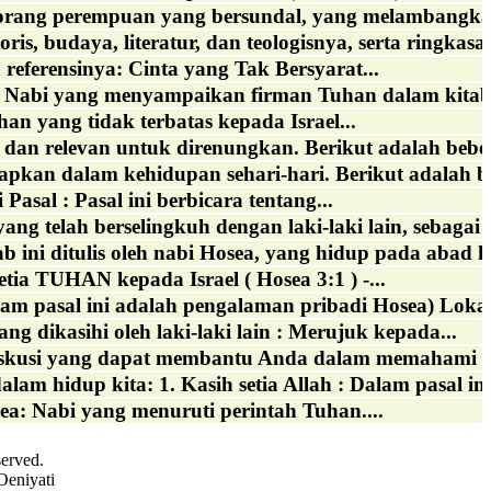
eorang perempuan yang bersundal, yang melambangka
ris, budaya, literatur, dan teologisnya, serta ringkasan
referensinya: Cinta yang Tak Bersyarat...
Nabi yang menyampaikan firman Tuhan dalam kitab i
an yang tidak terbatas kepada Israel...
dan relevan untuk direnungkan. Berikut adalah bebera
pkan dalam kehidupan sehari-hari. Berikut adalah be
sal : Pasal ini berbicara tentang...
telah berselingkuh dengan laki-laki lain, sebagai s
b ini ditulis oleh nabi Hosea, yang hidup pada abad k
tia TUHAN kepada Israel ( Hosea 3:1 ) -...
am pasal ini adalah pengalaman pribadi Hosea) Lokasi
g dikasihi oleh laki-laki lain : Merujuk kepada...
diskusi yang dapat membantu Anda dalam memahami le
am hidup kita: 1. Kasih setia Allah : Dalam pasal ini,
: Nabi yang menuruti perintah Tuhan....
served.
Oeniyati