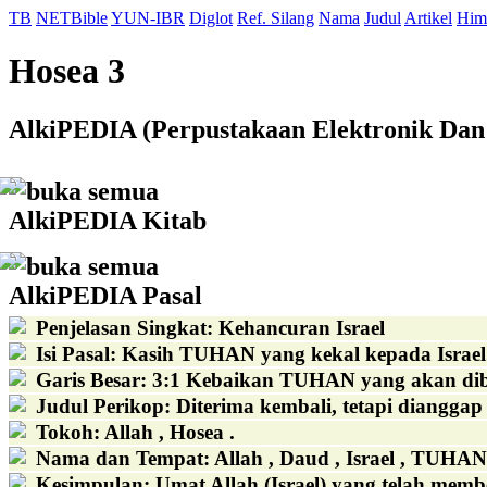
TB
NETBible
YUN-IBR
Diglot
Ref. Silang
Nama
Judul
Artikel
Him
Hosea 3
AlkiPEDIA (Perpustakaan Elektronik Dan 
buka semua
AlkiPEDIA Kitab
buka semua
AlkiPEDIA Pasal
Penjelasan Singkat
:
Kehancuran Israel
Isi Pasal
:
Kasih TUHAN yang kekal kepada Israel
Garis Besar
:
3:1 Kebaikan TUHAN yang akan diber
Judul Perikop
:
Diterima kembali, tetapi dianggap s
Tokoh
:
Allah , Hosea .
Nama dan Tempat
:
Allah , Daud , Israel , TUHAN
Kesimpulan
:
Umat Allah (Israel) yang telah mem