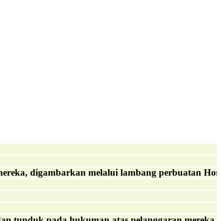
ereka, digambarkan melalui lambang perbuatan Hose
an tunduk pada hukuman atas pelanggaran mereka. Ji