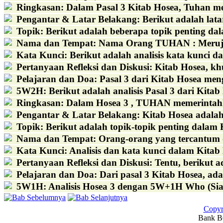
Ringkasan
:
Dalam Pasal 3 Kitab Hosea, Tuhan m
Pengantar & Latar Belakang
:
Berikut adalah latar
Topik
:
Berikut adalah beberapa topik penting dala
Nama dan Tempat
:
Nama Orang TUHAN : Merujuk 
Kata Kunci
:
Berikut adalah analisis kata kunci d
Pertanyaan Refleksi dan Diskusi
:
Kitab Hosea, kh
Pelajaran dan Doa
:
Pasal 3 dari Kitab Hosea men
5W2H
:
Berikut adalah analisis Pasal 3 dari Kita
Ringkasan
:
Dalam Hosea 3 , TUHAN memerintahkan
Pengantar & Latar Belakang
:
Kitab Hosea adalah 
Topik
:
Berikut adalah topik-topik penting dalam 
Nama dan Tempat
:
Orang-orang yang tercantum da
Kata Kunci
:
Analisis dan kata kunci dalam Kitab 
Pertanyaan Refleksi dan Diskusi
:
Tentu, berikut 
Pelajaran dan Doa
:
Dari pasal 3 Kitab Hosea, ada 
5W1H
:
Analisis Hosea 3 dengan 5W+1H Who (Siap
Copyr
Bank BC