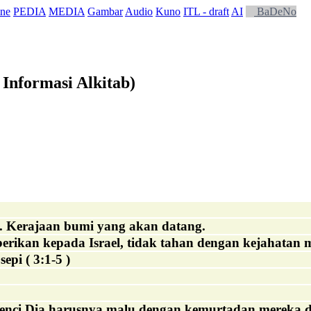
ne
PEDIA
MEDIA
Gambar
Audio
Kuno
ITL - draft
AI
BaDeNo
Informasi Alkitab)
. Kerajaan bumi yang akan datang.
ikan kepada Israel, tidak tahan dengan kejahatan m
epi ( 3:1-5 )
benci Dia harusnya malu dengan kemurtadan mereka d