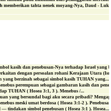
h memberikan tahta nenek moyang-Nya, Daud - Luk 1:
ol kasih dan penebusan-Nya terhadap Israel yang be
erkaitan dengan persoalan rohani Kerajaan Utara (Isra
n yang berzinah sebagai simbol kasih TUHAN yang...
nebus perempuan sebagai gambaran kasih dan peneb
adap TUHAN ( Hosea 3:1, 3 ). Menebus /...
uan yang bersundal bagi aku secara pribadi? Mengapa
ebus meski umat berdosa ( Hosea 3:1-2 ). Penebusan 
 tindakan simbol penebusan ( Hosea 3:1 ). Hosea...