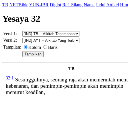
TB
NETBible
YUN-IBR
Diglot
Ref. Silang
Nama
Judul
Artikel
Him
Yesaya 32
Versi 1:
Versi 2:
Tampilan:
Kolom
Baris
TB
32:1
Sesungguhnya, seorang raja
akan memerintah menu
kebenaran
, dan pemimpin-pemimpin akan memimpin
menurut keadilan,