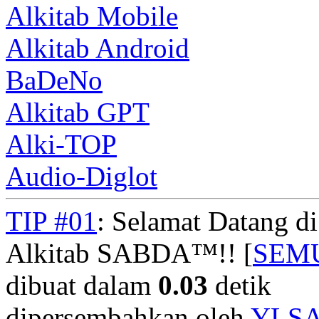
Alkitab Mobile
Alkitab Android
BaDeNo
Alkitab GPT
Alki-TOP
Audio-Diglot
TIP #01
: Selamat Datang d
Alkitab SABDA™!! [
SEM
dibuat dalam
0.03
detik
dipersembahkan oleh
YLS