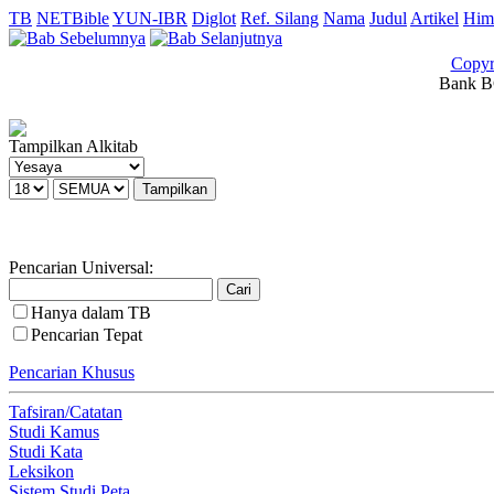
TB
NETBible
YUN-IBR
Diglot
Ref. Silang
Nama
Judul
Artikel
Him
Copyr
Bank BC
Tampilkan Alkitab
Pencarian Universal:
Hanya dalam TB
Pencarian Tepat
Pencarian Khusus
Tafsiran/Catatan
Studi Kamus
Studi Kata
Leksikon
Sistem Studi Peta