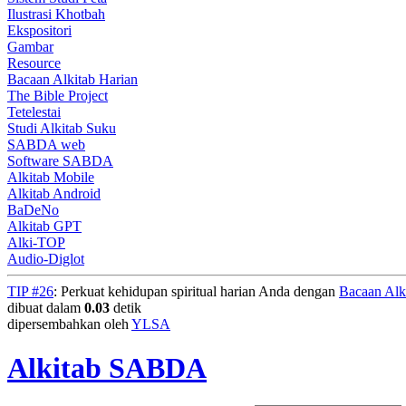
Ilustrasi Khotbah
Ekspositori
Gambar
Resource
Bacaan Alkitab Harian
The Bible Project
Tetelestai
Studi Alkitab Suku
SABDA web
Software SABDA
Alkitab Mobile
Alkitab Android
BaDeNo
Alkitab GPT
Alki-TOP
Audio-Diglot
TIP #26
: Perkuat kehidupan spiritual harian Anda dengan
Bacaan Alk
dibuat dalam
0.03
detik
dipersembahkan oleh
YLSA
Alkitab SABDA