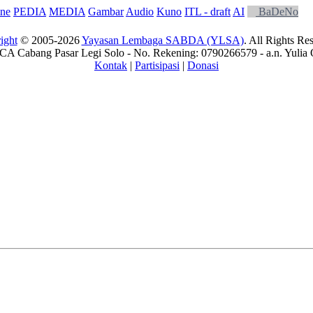
ne
PEDIA
MEDIA
Gambar
Audio
Kuno
ITL - draft
AI
BaDeNo
ight
© 2005-2026
Yayasan Lembaga SABDA (YLSA)
. All Rights Re
A Cabang Pasar Legi Solo - No. Rekening: 0790266579 - a.n. Yulia 
Kontak
|
Partisipasi
|
Donasi