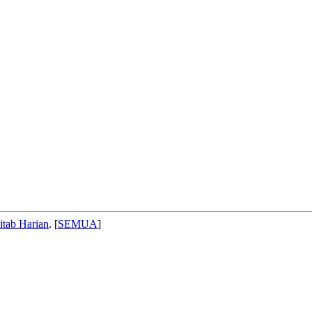
itab Harian
. [
SEMUA
]