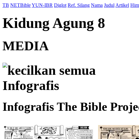
TB
NETBible
YUN-IBR
Diglot
Ref. Silang
Nama
Judul
Artikel
Him
Kidung Agung 8
MEDIA
kecilkan semua
Infografis
Infografis The Bible Proje