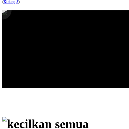
(
Kidung 8
)
kecilkan semua