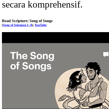
secara komprehensif.
Read Scripture: Song of Songs
(
Song of Solomon 1--8
),
YouTube