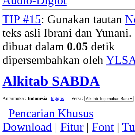
Audio-Diglot
TIP #15
: Gunakan tautan
N
teks asli Ibrani dan Yunani. 
dibuat dalam
0.05
detik
dipersembahkan oleh
YLS
Alkitab SABDA
Antarmuka :
Indonesia
|
Inggris
Versi :
Pencarian Khusus
Download
|
Fitur
|
Font
|
Tu