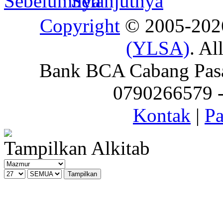
Copyright
© 2005-20
(YLSA)
. Al
Bank BCA Cabang Pasar
0790266579 - 
Kontak
|
Pa
Tampilkan Alkitab