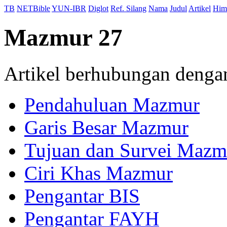
TB
NETBible
YUN-IBR
Diglot
Ref. Silang
Nama
Judul
Artikel
Him
Mazmur 27
Artikel berhubungan deng
Pendahuluan Mazmur
Garis Besar Mazmur
Tujuan dan Survei Mazm
Ciri Khas Mazmur
Pengantar BIS
Pengantar FAYH