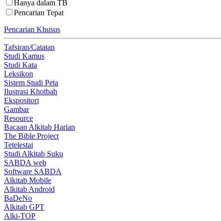
Hanya dalam TB
Pencarian Tepat
Pencarian Khusus
Tafsiran/Catatan
Studi Kamus
Studi Kata
Leksikon
Sistem Studi Peta
Ilustrasi Khotbah
Ekspositori
Gambar
Resource
Bacaan Alkitab Harian
The Bible Project
Tetelestai
Studi Alkitab Suku
SABDA web
Software SABDA
Alkitab Mobile
Alkitab Android
BaDeNo
Alkitab GPT
Alki-TOP