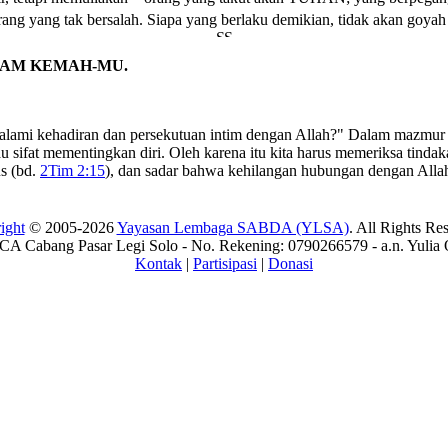
ng yang tak bersalah. Siapa yang berlaku demikian, tidak akan goyah
LAM KEMAH-MU.
mi kehadiran dan persekutuan intim dengan Allah?" Dalam mazmur in
au sifat mementingkan diri. Oleh karena itu kita harus memeriksa tindak
us (bd.
2Tim 2:15
), dan sadar bahwa kehilangan hubungan dengan Allah 
ight
© 2005-2026
Yayasan Lembaga SABDA (YLSA)
. All Rights Re
A Cabang Pasar Legi Solo - No. Rekening: 0790266579 - a.n. Yulia 
Kontak
|
Partisipasi
|
Donasi