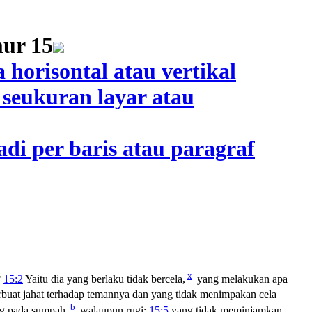
x
?
15:2
Yaitu dia yang berlaku tidak bercela,
yang melakukan apa
rbuat jahat terhadap temannya dan yang tidak menimpakan cela
b
g pada sumpah,
walaupun rugi;
15:5
yang tidak meminjamkan