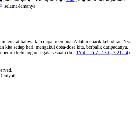
e
selama-lamanya.
i tersirat bahwa kita dapat membuat Allah menarik kehadiran-Nya
an kita setiap hari, mengakui dosa-dosa kita, berbalik daripadanya,
berarti kehilangan segala sesuatu (bd.
1Yoh 1:6-7; 2:3-6; 3:21-24
).
served.
Oeniyati