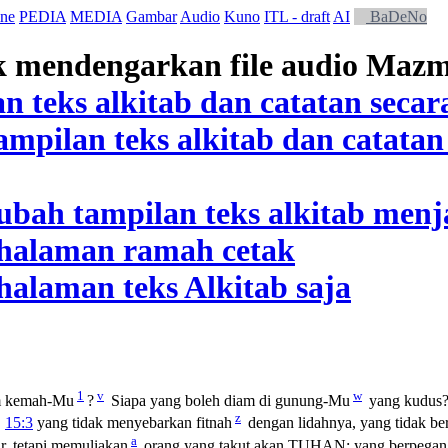
ne
PEDIA
MEDIA
Gambar
Audio
Kuno
ITL - draft
AI
BaDeNo
1
v
w
m kemah-Mu
?
Siapa yang boleh diam di gunung-Mu
yang kudus
z
,
15:3
yang tidak menyebarkan fitnah
dengan lidahnya, yang tidak be
a
, tetapi memuliakan
orang yang takut akan TUHAN; yang berpegan