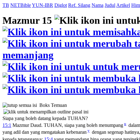
TB
NETBible
YUN-IBR
Diglot
Ref. Silang
Nama
Judul
Artikel
Him
Mazmur 15
Boks Temuan
Siapa yang boleh datang kepada TUHAN?
u
15:1
Mazmur Daud. TUHAN, siapa yang boleh menumpang
dala
y
yang adil dan yang mengatakan kebenaran
dengan segenap hatinya
kepada tetangganya;
15:4
yang memandang hina orang yang tersingkir