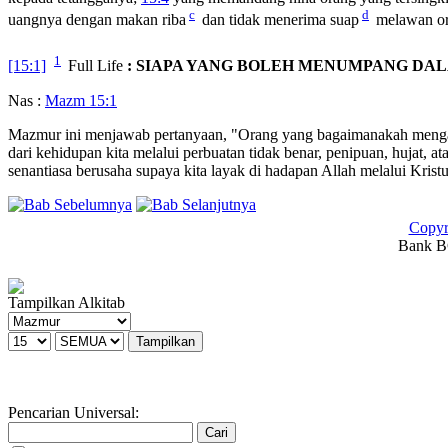
c
d
uangnya dengan makan riba
dan tidak menerima suap
melawan ora
1
[15:1]
Full Life
: SIAPA YANG BOLEH MENUMPANG DA
Nas :
Mazm 15:1
Mazmur ini menjawab pertanyaan, "Orang yang bagaimanakah mengala
dari kehidupan kita melalui perbuatan tidak benar, penipuan, hujat, at
senantiasa berusaha supaya kita layak di hadapan Allah melalui Krist
Copyr
Bank BC
Tampilkan Alkitab
Pencarian Universal: