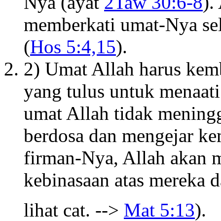
Nya (ayat
2Taw 30:6-8
).
memberkati umat-Nya sel
(
Hos 5:4,15
).
2) Umat Allah harus ke
yang tulus untuk menaati
umat Allah tidak meningg
berdosa dan mengejar ke
firman-Nya, Allah akan 
kebinasaan atas mereka d
lihat cat. -->
Mat 5:13
).