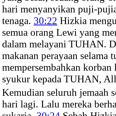
hari menyanyikan puji-puj
tenaga.
30:22
Hizkia menguc
semua orang Lewi yang men
dalam melayani TUHAN. D
makanan perayaan selama tu
mempersembahkan korban 
syukur kepada TUHAN, Al
Kemudian seluruh jemaah se
hari lagi. Lalu mereka berha
sukaria.
30:24
Sebab Hizkia,