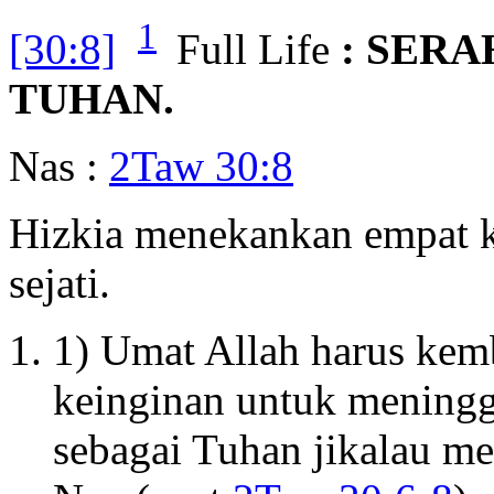
1
[30:8]
Full Life
: SER
TUHAN.
Nas :
2Taw 30:8
Hizkia menekankan empat k
sejati.
1) Umat Allah harus kem
keinginan untuk mening
sebagai Tuhan jikalau m