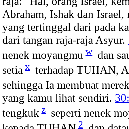
raja: "Hai, orang Israel, 
Abraham, Ishak dan Israel,
yang tertinggal dari pada k
dari tangan raja-raja Asyur.
w
nenek moyangmu
dan sa
x
setia
terhadap TUHAN, Al
sehingga Ia membuat merek
yang kamu lihat sendiri.
30
z
tengkuk
seperti nenek mo
2
kepada TUHAN
dan datan