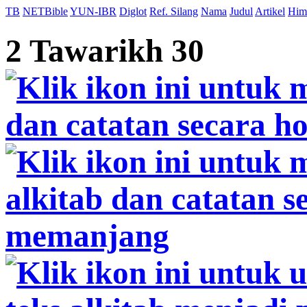
TB
NETBible
YUN-IBR
Diglot
Ref. Silang
Nama
Judul
Artikel
Him
2 Tawarikh 30