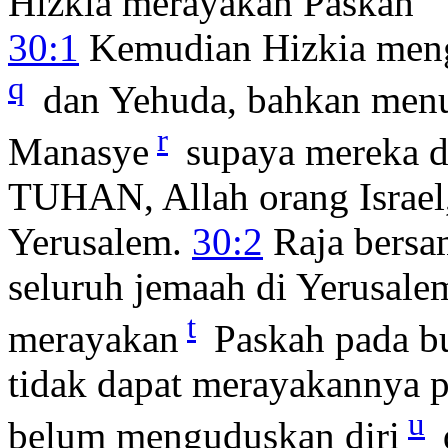
Hizkia merayakan Paskah
30:1
Kemudian Hizkia mengi
q
dan Yehuda, bahkan menul
r
Manasye
supaya mereka d
TUHAN, Allah orang Israe
Yerusalem.
30:2
Raja bersa
seluruh jemaah di Yerusal
t
merayakan
Paskah pada b
tidak dapat merayakannya 
u
belum menguduskan diri