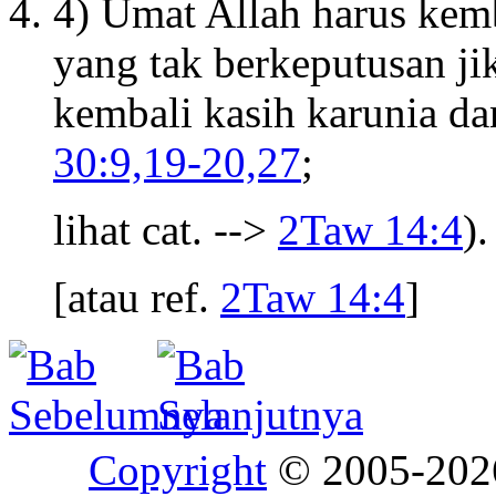
4) Umat Allah harus kem
yang tak berkeputusan j
kembali kasih karunia da
30:9,19-20,27
;
lihat cat. -->
2Taw 14:4
).
[atau ref.
2Taw 14:4
]
Copyright
© 2005-20