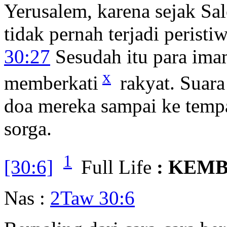
Yerusalem, karena sejak S
tidak pernah terjadi perist
30:27
Sesudah itu para ima
x
memberkati
rakyat. Suar
doa mereka sampai ke temp
sorga.
1
[30:6]
Full Life
: KEM
Nas :
2Taw 30:6