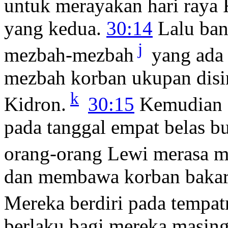
untuk merayakan hari raya 
yang kedua.
30:14
Lalu ban
j
mezbah-mezbah
yang ada 
mezbah korban ukupan disi
k
Kidron.
30:15
Kemudian d
pada tanggal empat belas 
orang-orang Lewi merasa m
dan membawa korban baka
Mereka berdiri pada tempa
berlaku bagi mereka masing