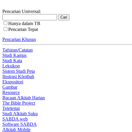
Pencarian Universal:
Hanya dalam TB
Pencarian Tepat
Pencarian Khusus
Tafsiran/Catatan
Studi Kamus
Studi Kata
Leksikon
Sistem Studi Peta
Ilustrasi Khotbah
Ekspositori
Gambar
Resource
Bacaan Alkitab Harian
The Bible Project
Tetelestai
Studi Alkitab Suku
SABDA web
Software SABDA
Alkitab Mobile