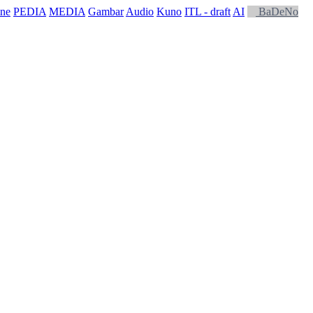
ne
PEDIA
MEDIA
Gambar
Audio
Kuno
ITL - draft
AI
BaDeNo