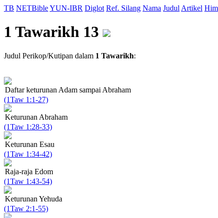
TB
NETBible
YUN-IBR
Diglot
Ref. Silang
Nama
Judul
Artikel
Him
1 Tawarikh 13
Judul Perikop/Kutipan dalam
1 Tawarikh
:
Daftar keturunan Adam sampai Abraham
(1Taw 1:1-27)
Keturunan Abraham
(1Taw 1:28-33)
Keturunan Esau
(1Taw 1:34-42)
Raja-raja Edom
(1Taw 1:43-54)
Keturunan Yehuda
(1Taw 2:1-55)