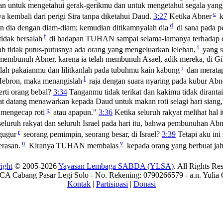
 dan untuk mengetahui gerak-gerikmu dan untuk mengetahui segala yan
c
embali dari perigi Sira tanpa diketahui Daud.
3:27
Ketika Abner
k
d
an dia dengan diam-diam; kemudian ditikamnyalah dia
di sana pada p
f
tidak bersalah
di hadapan TUHAN sampai selama-lamanya terhadap da
i
b tidak putus-putusnya ada orang yang mengeluarkan lelehan,
yang s
membunuh Abner, karena ia telah membunuh Asael, adik mereka, di G
j
lah pakaianmu dan lilitkanlah pada tubuhmu kain kabung
dan merata
l
Hebron, maka menangislah
raja dengan suara nyaring pada kubur Abn
erti orang bebal?
3:34
Tanganmu tidak terikat dan kakimu tidak dirantai
t datang menawarkan kepada Daud untuk makan roti selagi hari siang
p
 mengecap roti
atau apapun."
3:36
Ketika seluruh rakyat melihat hal 
eluruh rakyat dan seluruh Israel pada hari itu, bahwa pembunuhan Ab
r
gugur
seorang pemimpin, seorang besar, di Israel?
3:39
Tetapi aku ini
u
v
rasan.
Kiranya TUHAN membalas
kepada orang yang berbuat jah
ight
© 2005-2026
Yayasan Lembaga SABDA (YLSA)
. All Rights Re
A Cabang Pasar Legi Solo - No. Rekening: 0790266579 - a.n. Yulia 
Kontak
|
Partisipasi
|
Donasi