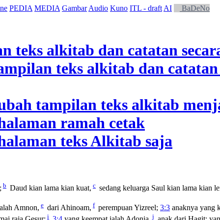
ne
PEDIA
MEDIA
Gambar
Audio
Kuno
ITL - draft
AI
BaDeNo
b
c
;
Daud kian lama kian kuat,
sedang keluarga Saul kian lama kian l
e
f
ialah Amnon,
dari Ahinoam,
perempuan Yizreel;
3:3
anaknya yang ke
i
j
ai raja Gesur;
3:4
yang keempat ialah Adonia,
anak dari Hagit; yan