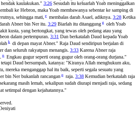
g hendak kaulakukan."
3:26
Sesudah itu keluarlah Yoab meninggalkan
embali ke Hebron, maka Yoab membawanya sebentar ke samping di
e
erutnya, sehingga mati,
membalas darah Asael, adiknya.
3:28
Ketika
g
rah Abner bin Ner itu.
3:29
Biarlah itu ditanggung
oleh Yoab
akit kusta, yang bertongkat, yang tewas oleh pedang atau yang
ibeon dalam pertempuran.
3:31
Dan berkatalah Daud kepada Yoab
k
plah
di depan mayat Abner." Raja Daud sendiripun berjalan di
er dan seluruh rakyatpun menangis.
3:33
Karena Abner raja
n
.
Engkau gugur seperti orang gugur oleh orang-orang durjana."
, tetapi Daud bersumpah, katanya: "Kiranya Allah menghukum aku,
itu, mereka menganggap hal itu baik, seperti segala sesuatu yang
q
ner bin Ner bukanlah rancangan
raja.
3:38
Kemudian berkatalah raja
 sekarang masih lemah, sekalipun sudah diurapi menjadi raja, sedang
at setimpal dengan kejahatannya."
served.
Oeniyati