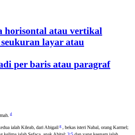
d
emah.
g
dua ialah Kileab, dari Abigail
, bekas isteri Nabal, orang Karmel;
g kelima ialah Sefaca, anak Abital;
3:5
dan yang keenam ialah