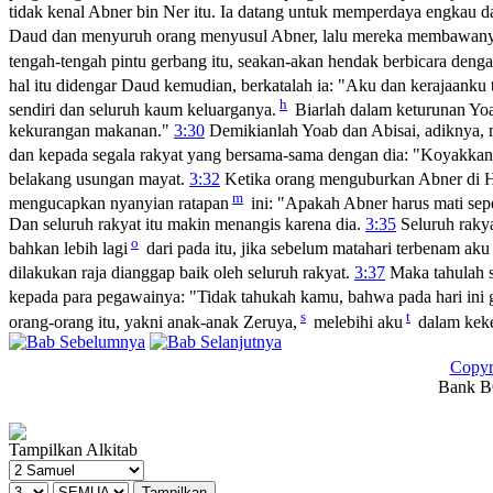
tidak kenal Abner bin Ner itu. Ia datang untuk memperdaya engkau
Daud dan menyuruh orang menyusul Abner, lalu mereka membawanya k
tengah-tengah pintu gerbang itu, seakan-akan hendak berbicara deng
hal itu didengar Daud kemudian, berkatalah ia: "Aku dan kerajaanku 
h
sendiri dan seluruh kaum keluarganya.
Biarlah dalam keturunan Yoa
kekurangan makanan."
3:30
Demikianlah Yoab dan Abisai, adiknya, 
dan kepada segala rakyat yang bersama-sama dengan dia: "Koyakkan
belakang usungan mayat.
3:32
Ketika orang menguburkan Abner di 
m
mengucapkan nyanyian ratapan
ini: "Apakah Abner harus mati sep
Dan seluruh rakyat itu makin menangis karena dia.
3:35
Seluruh rakya
o
bahkan lebih lagi
dari pada itu, jika sebelum matahari terbenam aku
dilakukan raja dianggap baik oleh seluruh rakyat.
3:37
Maka tahulah s
kepada para pegawainya: "Tidak tahukah kamu, bahwa pada hari ini 
s
t
orang-orang itu, yakni anak-anak Zeruya,
melebihi aku
dalam keke
Copyr
Bank BC
Tampilkan Alkitab