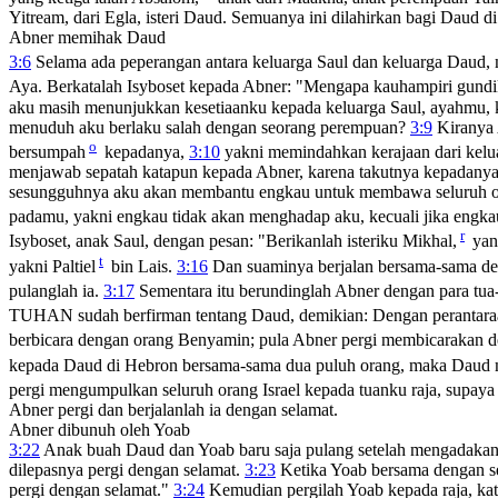
Yitream, dari Egla, isteri Daud. Semuanya ini dilahirkan bagi Daud d
Abner memihak Daud
3:6
Selama ada peperangan antara keluarga Saul dan keluarga Daud,
Aya. Berkatalah Isyboset kepada Abner: "Mengapa kauhampiri gund
aku masih menunjukkan kesetiaanku kepada keluarga Saul, ayahmu, k
menuduh aku berlaku salah dengan seorang perempuan?
3:9
Kiranya 
o
bersumpah
kepadanya,
3:10
yakni memindahkan kerajaan dari kelua
menjawab sepatah katapun kepada Abner, karena takutnya kepadany
sesungguhnya aku akan membantu engkau untuk membawa seluruh o
padamu, yakni engkau tidak akan menghadap aku, kecuali jika engk
r
Isyboset, anak Saul, dengan pesan: "Berikanlah isteriku Mikhal,
yang
t
yakni Paltiel
bin Lais.
3:16
Dan suaminya berjalan bersama-sama den
pulanglah ia.
3:17
Sementara itu berundinglah Abner dengan para tua
TUHAN sudah berfirman tentang Daud, demikian: Dengan perantaraa
berbicara dengan orang Benyamin; pula Abner pergi membicarakan d
kepada Daud di Hebron bersama-sama dua puluh orang, maka Daud
pergi mengumpulkan seluruh orang Israel kepada tuanku raja, supay
Abner pergi dan berjalanlah ia dengan selamat.
Abner dibunuh oleh Yoab
3:22
Anak buah Daud dan Yoab baru saja pulang setelah mengadakan 
dilepasnya pergi dengan selamat.
3:23
Ketika Yoab bersama dengan seg
pergi dengan selamat."
3:24
Kemudian pergilah Yoab kepada raja, ka