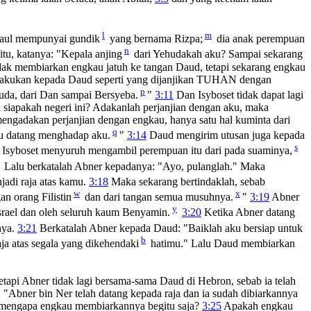
l
m
aul mempunyai gundik
yang bernama Rizpa;
dia anak perempuan
n
tu, katanya: "Kepala anjing
dari Yehudakah aku? Sampai sekarang
dak membiarkan engkau jatuh ke tangan Daud, tetapi sekarang engkau
kulakukan kepada Daud seperti yang dijanjikan TUHAN dengan
p
huda, dari Dan sampai Bersyeba.
"
3:11
Dan Isyboset tidak dapat lagi
siapakah negeri ini? Adakanlah perjanjian dengan aku, maka
ngadakan perjanjian dengan engkau, hanya satu hal kuminta dari
q
au datang menghadap aku.
"
3:14
Daud mengirim utusan juga kepada
s
 Isyboset menyuruh mengambil perempuan itu dari pada suaminya,
Lalu berkatalah Abner kepadanya: "Ayo, pulanglah." Maka
adi raja atas kamu.
3:18
Maka sekarang bertindaklah, sebab
w
x
 orang Filistin
dan dari tangan semua musuhnya.
"
3:19
Abner
y
srael dan oleh seluruh kaum Benyamin.
3:20
Ketika Abner datang
nya.
3:21
Berkatalah Abner kepada Daud: "Baiklah aku bersiap untuk
b
ja atas segala yang dikehendaki
hatimu." Lalu Daud membiarkan
pi Abner tidak lagi bersama-sama Daud di Hebron, sebab ia telah
"Abner bin Ner telah datang kepada raja dan ia sudah dibiarkannya
; mengapa engkau membiarkannya begitu saja?
3:25
Apakah engkau