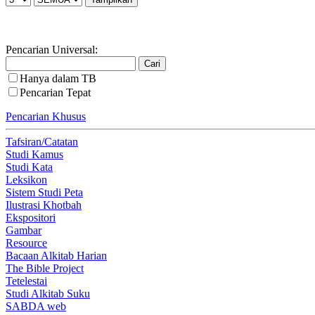
Pencarian Universal:
Hanya dalam TB
Pencarian Tepat
Pencarian Khusus
Tafsiran/Catatan
Studi Kamus
Studi Kata
Leksikon
Sistem Studi Peta
Ilustrasi Khotbah
Ekspositori
Gambar
Resource
Bacaan Alkitab Harian
The Bible Project
Tetelestai
Studi Alkitab Suku
SABDA web