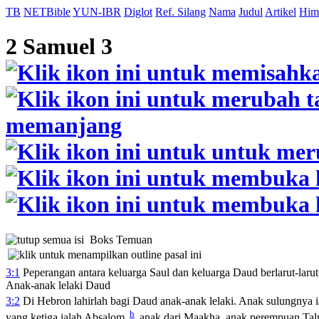
TB
NETBible
YUN-IBR
Diglot
Ref. Silang
Nama
Judul
Artikel
Him
2 Samuel 3
Boks Temuan
3:1
Peperangan antara keluarga Saul dan keluarga Daud berlarut-larut
Anak-anak lelaki Daud
3:2
Di Hebron lahirlah bagi Daud anak-anak lelaki. Anak sulungnya 
h
yang ketiga ialah Absalom,
anak dari Maakha, anak perempuan Talm