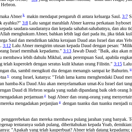
i Hebron.
k
 maka Abner
makin mendapat pengaruh di antara keluarga Saul.
3:7
S
ik ayahku?"
3:8
Lalu sangat marahlah Abner karena perkataan Isyboset i
epada saudara-saudaranya dan kepada sahabat-sahabatnya, dan aku ti
Allah menghukum Abner, bahkan lebih lagi dari pada itu, jika tidak 
rga Saul dan mendirikan takhta kerajaan Daud atas Israel dan atas Ye
a.
3:12
Lalu Abner mengirim utusan kepada Daud dengan pesan: "Milik 
rang Israel memihak kepadamu."
3:13
Jawab Daud: "Baik, aku akan me
au membawa lebih dahulu Mikhal, anak perempuan Saul, apabila engk
 telah kuperoleh dengan seratus kulit khatan orang Filistin."
3:15
Lalu
u
gan dia, sambil mengikuti dia dengan menangis sampai ke Bahurim.
v
-tua
orang Israel, katanya: "Telah lama kamu menghendaki Daud menj
n hamba-Ku Daud Aku akan menyelamatkan umat-Ku Israel dari tangan
engan Daud di Hebron segala yang sudah dipandang baik oleh orang I
z
 mengadakan perjamuan
bagi Abner dan orang-orang yang menyertai
a
a mereka mengadakan perjanjian
dengan tuanku dan tuanku menjadi ra
penggerebekan dan mereka membawa pulang jarahan yang banyak. Teta
enap tentaranya sudah pulang, diberitahukan kepada Yoab, demikian: 
tanya: "Apakah yang telah kauperbuat? Abner telah datang kepadamu