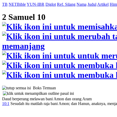
TB
NETBible
YUN-IBR
Diglot
Ref. Silang
Nama
Judul
Artikel
Him
2 Samuel 10
Boks Temuan
Daud berperang melawan bani Amon dan orang Aram
10:1
Sesudah itu matilah raja bani Amon; dan Hanun, anaknya, menja