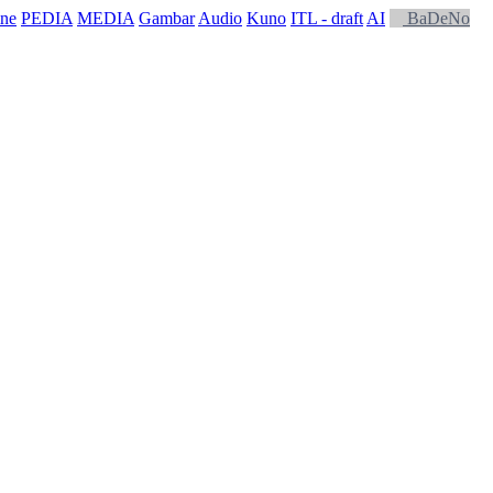
ne
PEDIA
MEDIA
Gambar
Audio
Kuno
ITL - draft
AI
BaDeNo