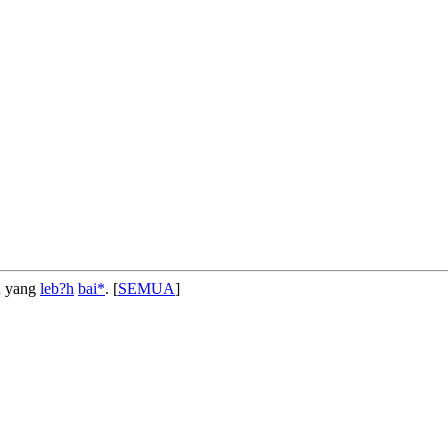
an yang
leb?h
bai*
. [
SEMUA
]