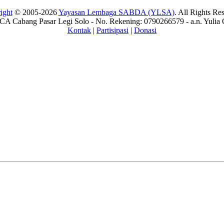
ight
© 2005-2026
Yayasan Lembaga SABDA (YLSA)
. All Rights Re
A Cabang Pasar Legi Solo - No. Rekening: 0790266579 - a.n. Yulia 
Kontak
|
Partisipasi
|
Donasi