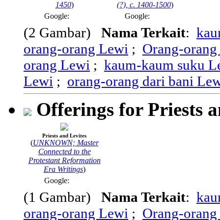
1450
)
(?), c. 1400-1500
)
Google:
Google:
(2 Gambar)
Nama Terkait
:
kau
orang-orang Lewi
;
Orang-orang
orang Lewi
;
kaum-kaum suku L
Lewi
;
orang-orang dari bani Le
Offerings for Priests 
Priests and Levites
(
UNKNOWN; Master
Connected to the
Protestant Reformation
Era Writings
)
Google:
(1 Gambar)
Nama Terkait
:
kau
orang-orang Lewi
;
Orang-orang