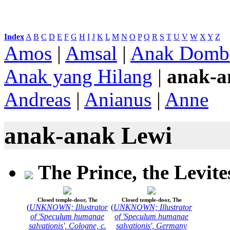
Index
:
A
B
C
D
E
F
G
H
I
J
K
L
M
N
O
P
Q
R
S
T
U
V
W
X
Y
Z
Amos
|
Amsal
|
Anak Domb
Anak yang Hilang
|
anak-a
Andreas
|
Anianus
|
Anne
anak-anak Lewi
The Prince, the Levites
Closed temple-door, The
Closed temple-door, The
(
UNKNOWN; Illustrator
(
UNKNOWN; Illustrator
of 'Speculum humanae
of 'Speculum humanae
salvationis', Cologne, c.
salvationis', Germany