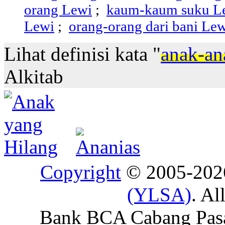
orang Lewi
;
kaum-kaum suku L
Lewi
;
orang-orang dari bani Le
Lihat definisi kata "
anak-an
Alkitab
Copyright
© 2005-20
(YLSA)
. Al
Bank BCA Cabang Pasar