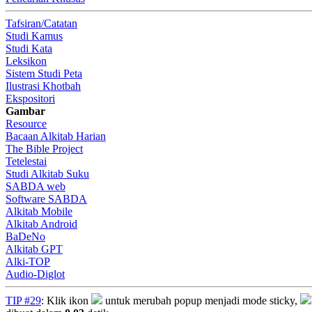
Tafsiran/Catatan
Studi Kamus
Studi Kata
Leksikon
Sistem Studi Peta
Ilustrasi Khotbah
Ekspositori
Gambar
Resource
Bacaan Alkitab Harian
The Bible Project
Tetelestai
Studi Alkitab Suku
SABDA web
Software SABDA
Alkitab Mobile
Alkitab Android
BaDeNo
Alkitab GPT
Alki-TOP
Audio-Diglot
TIP #29
: Klik ikon
untuk merubah popup menjadi mode sticky,