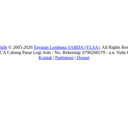
ight
© 2005-2026
Yayasan Lembaga SABDA (YLSA)
. All Rights Re
A Cabang Pasar Legi Solo - No. Rekening: 0790266579 - a.n. Yulia 
Kontak
|
Partisipasi
|
Donasi