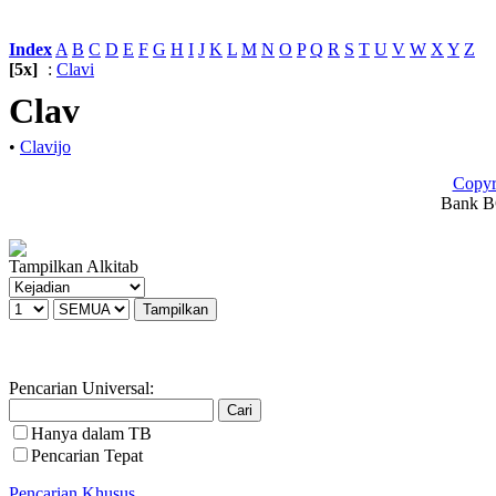
Index
:
A
B
C
D
E
F
G
H
I
J
K
L
M
N
O
P
Q
R
S
T
U
V
W
X
Y
Z
[5x]
:
Clavi
Clav
•
Clavijo
Copyr
Bank BC
Tampilkan Alkitab
Pencarian Universal:
Hanya dalam TB
Pencarian Tepat
Pencarian Khusus