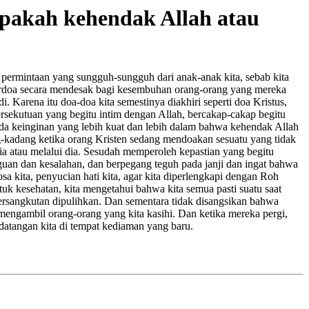
apakah kehendak Allah atau
k permintaan yang sungguh-sungguh dari anak-anak kita, sebab kita
erdoa secara mendesak bagi kesembuhan orang-orang yang mereka
. Karena itu doa-doa kita semestinya diakhiri seperti doa Kristus,
ersekutuan yang begitu intim dengan Allah, bercakap-cakap begitu
ada keinginan yang lebih kuat dan lebih dalam bahwa kehendak Allah
ng-kadang ketika orang Kristen sedang mendoakan sesuatu yang tidak
ia atau melalui dia. Sesudah memperoleh kepastian yang begitu
guan dan kesalahan, dan berpegang teguh pada janji dan ingat bahwa
a kita, penyucian hati kita, agar kita diperlengkapi dengan Roh
tuk kesehatan, kita mengetahui bahwa kita semua pasti suatu saat
ersangkutan dipulihkan. Dan sementara tidak disangsikan bahwa
mengambil orang-orang yang kita kasihi. Dan ketika mereka pergi,
atangan kita di tempat kediaman yang baru.