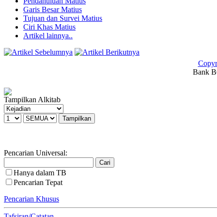
Pendahuluan Matius
Garis Besar Matius
Tujuan dan Survei Matius
Ciri Khas Matius
Artikel lainnya..
Copyr
Bank BC
Tampilkan Alkitab
Pencarian Universal:
Hanya dalam TB
Pencarian Tepat
Pencarian Khusus
Tafsiran/Catatan