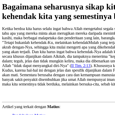
Bagaimana seharusnya sikap ki
kehendak kita yang semestinya
Ketika berdoa kita harus selalu ingat bahwa Allah mengetahui segala 
tahu apa yang mereka minta akan merugikan mereka daripada menim
kasihi, maka berbagai malapetaka dan penderitaan yang lain, barangkal
"Tetapi bukanlah kehendak-Ku, melainkan kehendakMulah yang terja
akrab dengan-Nya, sehingga kita mulai mengerti apa yang dikehendak
yang akan terjadi. Dan kita harus ingat bahwa kehendak-Nya adalah 
secara khusus dijanjikan dalam Alkitab, dia tampaknya menerima "kep
dalam; teguh, jelas dan tidak mungkin keliru, maka dia dibenarkan 
Allah "tidak dapat menyangkal diri-Nya" (
II Tim. 2:13
). Khususnya k
Kudus, karena hal-hal ini dengan jelas dan spesifik dijanjikan dalam
akan mati. Sementara berusaha dengan cara dan kemampuan manusiawi
banyak sakit-penyakit disembuhkan jika umat Allah mempunyai iman, n
maka kita semestinya tidak berduka, melainkan bersuka-cita, sebab
Artikel yang terkait dengan
Matius
: