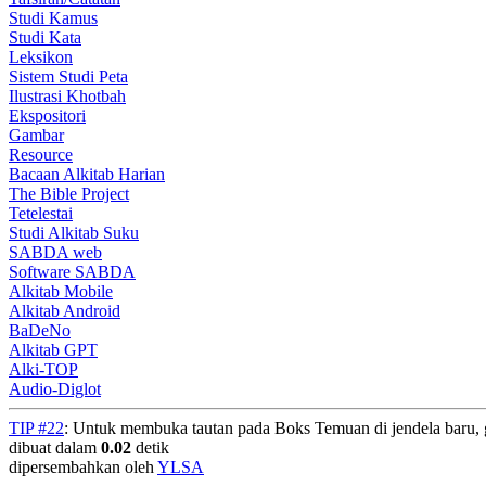
Studi Kamus
Studi Kata
Leksikon
Sistem Studi Peta
Ilustrasi Khotbah
Ekspositori
Gambar
Resource
Bacaan Alkitab Harian
The Bible Project
Tetelestai
Studi Alkitab Suku
SABDA web
Software SABDA
Alkitab Mobile
Alkitab Android
BaDeNo
Alkitab GPT
Alki-TOP
Audio-Diglot
TIP #22
: Untuk membuka tautan pada Boks Temuan di jendela baru, 
dibuat dalam
0.02
detik
dipersembahkan oleh
YLSA