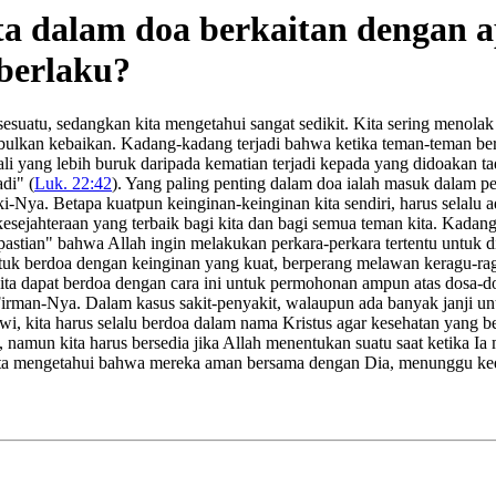
ta dalam doa berkaitan dengan 
 berlaku?
sesuatu, sedangkan kita mengetahui sangat sedikit. Kita sering menola
bulkan kebaikan. Kadang-kadang terjadi bahwa ketika teman-teman b
i yang lebih buruk daripada kematian terjadi kepada yang didoakan tadi
di" (
Luk. 22:42
). Yang paling penting dalam doa ialah masuk dalam p
i-Nya. Betapa kuatpun keinginan-keinginan kita sendiri, harus selalu 
kesejahteraan yang terbaik bagi kita dan bagi semua teman kita. Kada
astian" bahwa Allah ingin melakukan perkara-perkara tertentu untuk d
untuk berdoa dengan keinginan yang kuat, berperang melawan keragu-ra
ita dapat berdoa dengan cara ini untuk permohonan ampun atas dosa-dos
 Firman-Nya. Dalam kasus sakit-penyakit, walaupun ada banyak janji un
, kita harus selalu berdoa dalam nama Kristus agar kesehatan yang b
amun kita harus bersedia jika Allah menentukan suatu saat ketika Ia 
 kita mengetahui bahwa mereka aman bersama dengan Dia, menunggu ked