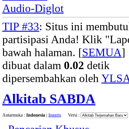
Audio-Diglot
TIP #33
: Situs ini membut
partisipasi Anda! Klik "La
bawah halaman. [
SEMUA
]
dibuat dalam
0.02
detik
dipersembahkan oleh
YLS
Alkitab SABDA
Antarmuka :
Indonesia
|
Inggris
Versi :