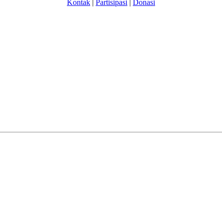
Kontak
|
Partisipasi
|
Donasi