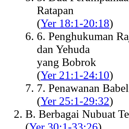
Ratapan
(
Yer 18:1-20:18
)
6. Penghukuman Raj
dan Yehuda
yang Bobrok
(
Yer 21:1-24:10
)
7. Penawanan Babel
(
Yer 25:1-29:32
)
B. Berbagai Nubuat T
(
Yer 30:1-33:26
)