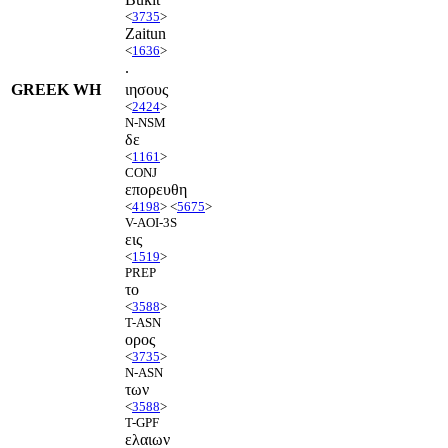
<
3735
>
Zaitun
<
1636
>
.
GREEK WH
ιησους
<
2424
>
N-NSM
δε
<
1161
>
CONJ
επορευθη
<
4198
> <
5675
>
V-AOI-3S
εις
<
1519
>
PREP
το
<
3588
>
T-ASN
ορος
<
3735
>
N-ASN
των
<
3588
>
T-GPF
ελαιων