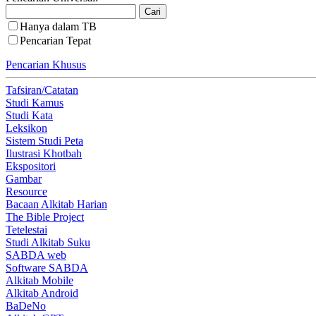
Hanya dalam TB
Pencarian Tepat
Pencarian Khusus
Tafsiran/Catatan
Studi Kamus
Studi Kata
Leksikon
Sistem Studi Peta
Ilustrasi Khotbah
Ekspositori
Gambar
Resource
Bacaan Alkitab Harian
The Bible Project
Tetelestai
Studi Alkitab Suku
SABDA web
Software SABDA
Alkitab Mobile
Alkitab Android
BaDeNo