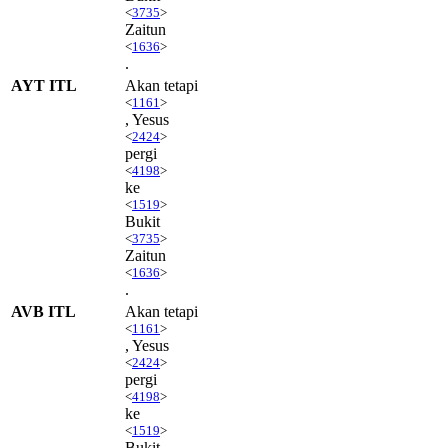
<
3735
>
Zaitun
<
1636
>
.
AYT ITL
Akan tetapi
<
1161
>
, Yesus
<
2424
>
pergi
<
4198
>
ke
<
1519
>
Bukit
<
3735
>
Zaitun
<
1636
>
.
AVB ITL
Akan tetapi
<
1161
>
, Yesus
<
2424
>
pergi
<
4198
>
ke
<
1519
>
Bukit