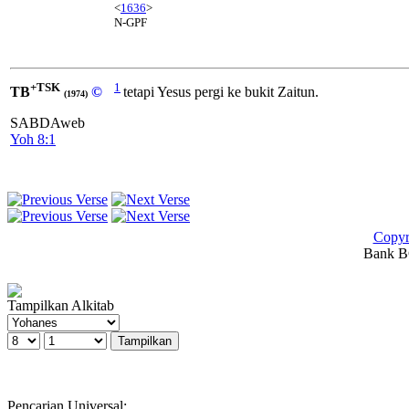
<
1636
>
N-GPF
+TSK
1
TB
©
tetapi Yesus pergi ke bukit Zaitun.
(1974)
SABDAweb
Yoh 8:1
Copyr
Bank BC
Tampilkan Alkitab
Pencarian Universal: