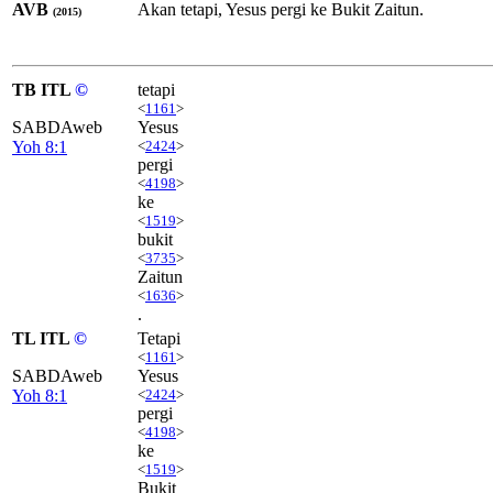
AVB
Akan tetapi, Yesus pergi ke Bukit Zaitun.
(2015)
TB ITL
©
tetapi
<
1161
>
SABDAweb
Yesus
Yoh 8:1
<
2424
>
pergi
<
4198
>
ke
<
1519
>
bukit
<
3735
>
Zaitun
<
1636
>
.
TL ITL
©
Tetapi
<
1161
>
SABDAweb
Yesus
Yoh 8:1
<
2424
>
pergi
<
4198
>
ke
<
1519
>
Bukit