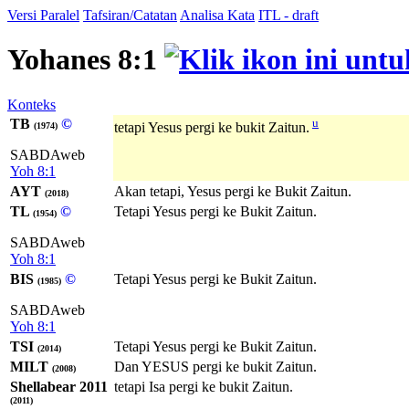
Versi Paralel
Tafsiran/Catatan
Analisa Kata
ITL - draft
Yohanes 8:1
Konteks
TB
©
u
tetapi Yesus pergi ke bukit Zaitun.
(1974)
SABDAweb
Yoh 8:1
AYT
Akan tetapi, Yesus pergi ke Bukit Zaitun.
(2018)
TL
©
Tetapi Yesus pergi ke Bukit Zaitun.
(1954)
SABDAweb
Yoh 8:1
BIS
©
Tetapi Yesus pergi ke Bukit Zaitun.
(1985)
SABDAweb
Yoh 8:1
TSI
Tetapi Yesus pergi ke Bukit Zaitun.
(2014)
MILT
Dan YESUS pergi ke bukit Zaitun.
(2008)
Shellabear 2011
tetapi Isa pergi ke bukit Zaitun.
(2011)