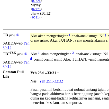
<
02724
>
Myray
<
02975
>
yttnw
(30:12)
<
05414
>
TB
©
i
j
Aku akan mengeringkan
anak-anak sungai Nil
d
(1974)
orang asing. Aku, TUHAN, yang mengatakannya.
SABDAweb
Yeh
30:12
+TSK
1
2
TB
©
Aku
akan mengeringkan
anak-anak sungai Nil
(1974)
4
orang-orang asing. Aku, TUHAN, yang mengat
SABDAweb
Yeh
30:12
Catatan Full
1
Yeh 25:1--33:31
Life
Nas :
Yeh 25:1-32:32
Pasal-pasal ini berisi nubuat-nubuat tentang tuju
bangsa pada akhirnya harus bertanggung jawab ke
dunia ini kadang-kadang kelihatanya menang, saa
menerima keselamatan sempurna.