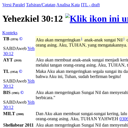
Versi Paralel
Tafsiran/Catatan
Analisa Kata
ITL - draft
Yehezkiel 30:12
Konteks
TB
©
i
j
Aku akan mengeringkan
anak-anak sungai Nil
d
(1974)
orang asing. Aku, TUHAN, yang mengatakannya.
SABDAweb
Yeh
30:12
AYT
Aku akan membuat anak-anak sungai menjadi kering
(2018)
melalui tangan orang-orang asing. Aku, TUHAN, t
TL
©
Maka Aku akan mengeringkan segala sungai itu dan
(1954)
bahwa Aku ini, Tuhan, sudah berfirman begitu!
SABDAweb
Yeh
30:12
BIS
©
Aku akan mengeringkan Sungai Nil dan menyerahk
(1985)
berbicara."
SABDAweb
Yeh
30:12
MILT
Dan Aku akan membuat sungai-sungai kering, lalu 
(2008)
orang-orang asing. Aku,
TUHAN
YAHWEH
030
Shellabear 2011
Aku akan mengeringkan Sungai Nil dan menyerahkan