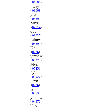
<
01696
>
hwhy
<
03068
>
yna
<
0589
>
Myrz
<
02114
>
dyb
<
03027
>
halmw
<
04393
>
Ura
<
0776
>
ytmshw
<
08074
>
Myer
<
07451
>
dyb
<
03027
>
Urah
<
0776
>
ta
<
0853
>
ytrkmw
<
04376
>
hbrx