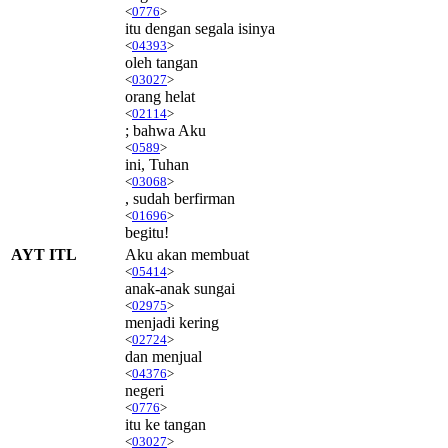
<
0776
>
itu dengan segala isinya
<
04393
>
oleh tangan
<
03027
>
orang helat
<
02114
>
; bahwa Aku
<
0589
>
ini, Tuhan
<
03068
>
, sudah berfirman
<
01696
>
begitu!
AYT ITL
Aku akan membuat
<
05414
>
anak-anak sungai
<
02975
>
menjadi kering
<
02724
>
dan menjual
<
04376
>
negeri
<
0776
>
itu ke tangan
<
03027
>