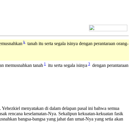
[+] Bhs. Inggris
k
memusnahkan
tanah itu serta segala isinya dengan perantaraan orang-
1
3
dan memusnahkan tanah
itu serta segala isinya
dengan perantaraan
a. Yehezkiel menyatakan di dalam delapan pasal ini bahwa semua
sak rencana keselamatan-Nya. Sekalipun kekuatan-kekuatan fasik
usnahkan bangsa-bangsa yang jahat dan umat-Nya yang setia akan