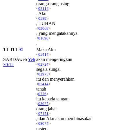
orang-orang asing
<
02114
>
. Aku
<
0589
>
, TUHAN
<
03068
>
, yang mengatakannya
<
01696
>
.
TL ITL
©
Maka Aku
<
05414
>
SABDAweb
Yeh
akan mengeringkan
30:12
<
02724
>
segala sungai
<
02975
>
itu dan menyerahkan
<
05414
>
tanah
<
0776
>
itu kepada tangan
<
03027
>
orang jahat
<
07451
>
, dan Aku akan membinasakan
<
08074
>
negeri