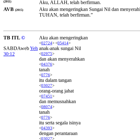
(2011)
Aku, ALLAH, telah berfirman.
AVB
Aku akan mengeringkan Sungai Nil dan menyerahkan
(2015)
TUHAN, telah berfirman.”
TB ITL
©
Aku akan mengeringkan
<
02724
> <
05414
>
SABDAweb
Yeh
anak-anak sungai Nil
30:12
<
02975
>
dan akan menyerahkan
<
04376
>
tanah
<
0776
>
itu dalam tangan
<
03027
>
orang-orang jahat
<
07451
>
dan memusnahkan
<
08074
>
tanah
<
0776
>
itu serta segala isinya
<
04393
>
dengan perantaraan
<
03027
>