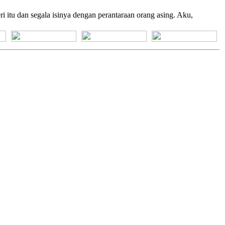
itu dan segala isinya dengan perantaraan orang asing. Aku,
[+] Bhs. Suku
[+] Bhs. Indonesia
[+] Bhs. Inggris