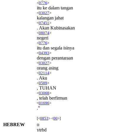
<
0776
>
itu ke dalam tangan
<
03027
>
kalangan jahat
<
07451
>
. Akan Kubinasakan
<
08074
>
negeri
<
0776
>
itu dan segala isinya
<
04393
>
dengan perantaraan
<
03027
>
orang asing
<
02114
>
. Aku
<
0589
>
, TUHAN
<
03068
>
, telah berfirman
<
01696
>
.”
[<
0853
> <
00
>]
HEBREW
o
ytrbd