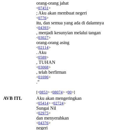
orang-orang jahat
<
07451
>
; Aku akan membuat negeri
<
0776
>
itu, dan semua yang ada di dalamnya
<
04393
>
, menjadi kesunyian melalui tangan
<
03027
>
orang-orang asing
<
02114
>
. Aku
<
0589
>
, TUHAN
<
03068
>
, telah berfirman
<
01696
>
.”
[<
0853
> <
08074
> <
00
>]
AVB ITL
Aku akan mengeringkan
<
05414
> <
02724
>
Sungai Nil
<
02975
>
dan menyerahkan
<
04376
>
negeri