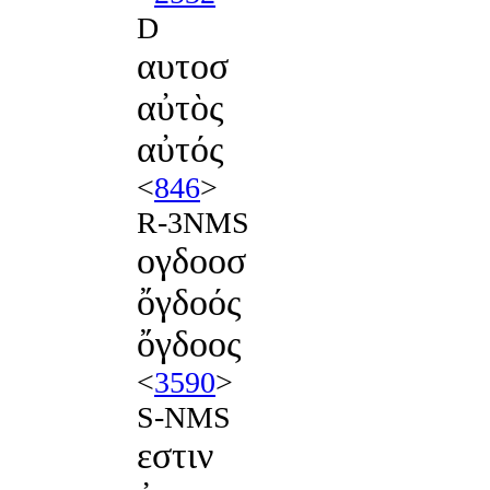
D
αυτοσ
αὐτὸς
αὐτός
<
846
>
R-3NMS
ογδοοσ
ὄγδοός
ὄγδοος
<
3590
>
S-NMS
εστιν