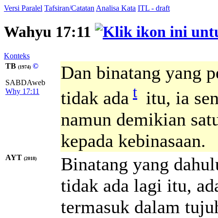
Versi Paralel
Tafsiran/Catatan
Analisa Kata
ITL - draft
Wahyu 17:11
Konteks
TB
©
Dan binatang yang p
(1974)
SABDAweb
t
Why 17:11
tidak ada
itu, ia se
namun demikian satu 
kepada kebinasaan.
AYT
Binatang yang dahulu
(2018)
tidak ada lagi itu, ad
termasuk dalam tujuh