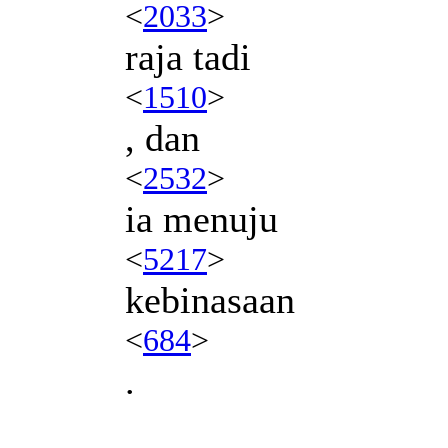
<
2033
>
raja tadi
<
1510
>
, dan
<
2532
>
ia menuju
<
5217
>
kebinasaan
<
684
>
.