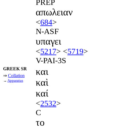
PREP
απωλειαν
<
684
>
N-ASF
υπαγει
<
5217
> <
5719
>
V-PAI-3S
GREEK SR
και
⇒
Collation
καὶ
→
Apparatus
καί
<
2532
>
C
το