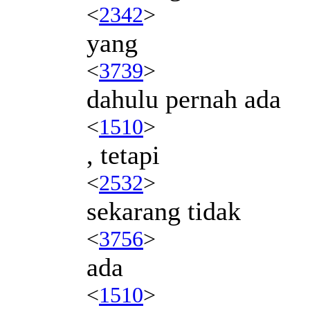
<
2342
>
yang
<
3739
>
dahulu pernah ada
<
1510
>
, tetapi
<
2532
>
sekarang tidak
<
3756
>
ada
<
1510
>