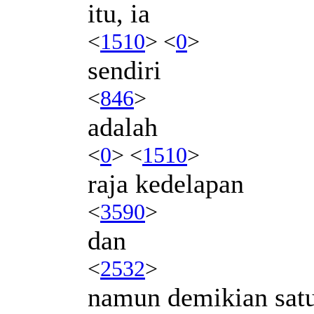
itu, ia
<
1510
> <
0
>
sendiri
<
846
>
adalah
<
0
> <
1510
>
raja kedelapan
<
3590
>
dan
<
2532
>
namun demikian satu