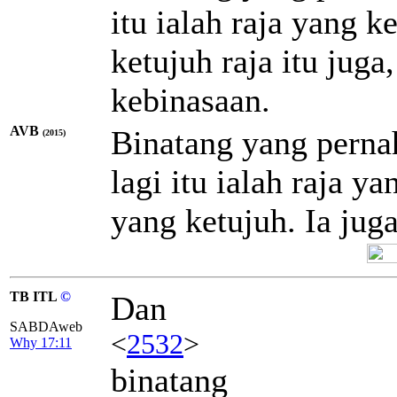
itu ialah raja yang k
ketujuh raja itu jug
kebinasaan.
AVB
Binatang yang perna
(2015)
lagi itu ialah raja y
yang ketujuh. Ia jug
TB ITL
©
Dan
SABDAweb
<
2532
>
Why 17:11
binatang