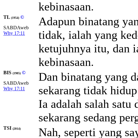
kebinasaan.
TL
©
Adapun binatang yan
(1954)
SABDAweb
tidak, ialah yang ke
Why 17:11
ketujuhnya itu, dan 
kebinasaan.
BIS
©
Dan binatang yang da
(1985)
SABDAweb
sekarang tidak hidup
Why 17:11
Ia adalah salah satu 
sekarang sedang per
TSI
Nah, seperti yang sa
(2014)