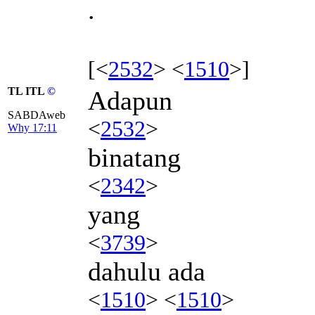
.
[<
2532
> <
1510
>]
TL ITL
©
Adapun
SABDAweb
<
2532
>
Why 17:11
binatang
<
2342
>
yang
<
3739
>
dahulu ada
<
1510
> <
1510
>