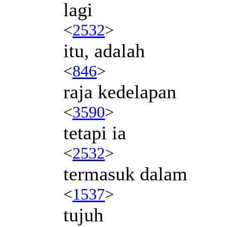
lagi
<
2532
>
itu, adalah
<
846
>
raja kedelapan
<
3590
>
tetapi ia
<
2532
>
termasuk dalam
<
1537
>
tujuh