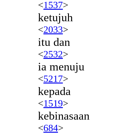
<
1537
>
ketujuh
<
2033
>
itu dan
<
2532
>
ia menuju
<
5217
>
kepada
<
1519
>
kebinasaan
<
684
>