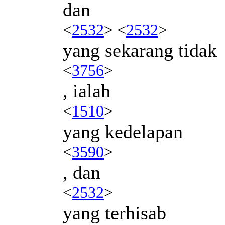
dan
<
2532
> <
2532
>
yang sekarang tidak
<
3756
>
, ialah
<
1510
>
yang kedelapan
<
3590
>
, dan
<
2532
>
yang terhisab