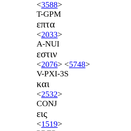
<
3588
>
T-GPM
επτα
<
2033
>
A-NUI
εστιν
<
2076
> <
5748
>
V-PXI-3S
και
<
2532
>
CONJ
εις
<
1519
>