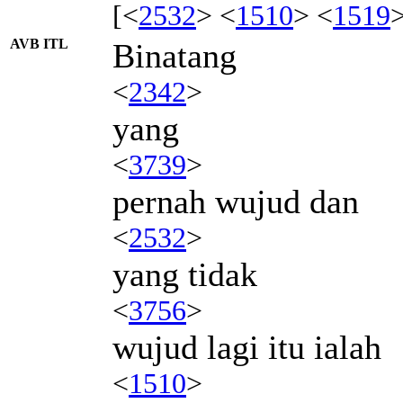
[<
2532
> <
1510
> <
1519
AVB ITL
Binatang
<
2342
>
yang
<
3739
>
pernah wujud dan
<
2532
>
yang tidak
<
3756
>
wujud lagi itu ialah
<
1510
>