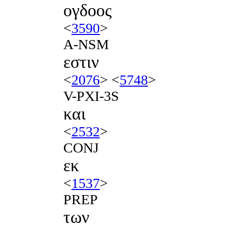
ογδοος
<
3590
>
A-NSM
εστιν
<
2076
> <
5748
>
V-PXI-3S
και
<
2532
>
CONJ
εκ
<
1537
>
PREP
των