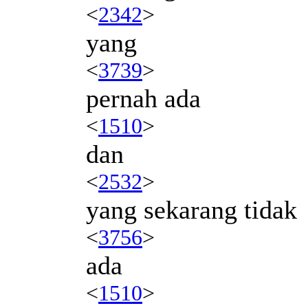
<
2342
>
yang
<
3739
>
pernah ada
<
1510
>
dan
<
2532
>
yang sekarang tidak
<
3756
>
ada
<
1510
>