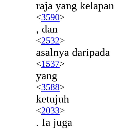
raja yang kelapan
<
3590
>
, dan
<
2532
>
asalnya daripada
<
1537
>
yang
<
3588
>
ketujuh
<
2033
>
. Ia juga