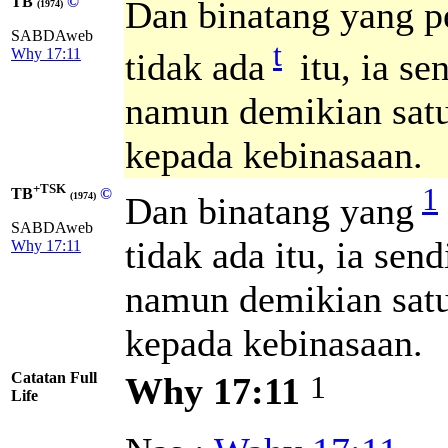
TB
©
Dan binatang yang p
(1974)
SABDAweb
t
Why 17:11
tidak ada
itu, ia se
namun demikian satu 
kepada kebinasaan.
+TSK
1
TB
©
Dan binatang yang
(1974)
SABDAweb
tidak ada itu, ia sen
Why 17:11
namun demikian satu 
kepada kebinasaan.
Catatan Full
1
Why 17:11
Life