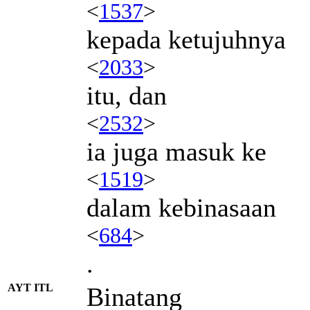
<
1537
>
kepada ketujuhnya
<
2033
>
itu, dan
<
2532
>
ia juga masuk ke
<
1519
>
dalam kebinasaan
<
684
>
.
AYT ITL
Binatang