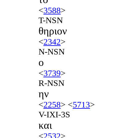
<
3588
>
T-NSN
θηριον
<
2342
>
N-NSN
ο
<
3739
>
R-NSN
ην
<
2258
> <
5713
>
V-IXI-3S
και
<
2532
>