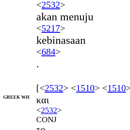
<
2532
>
akan menuju
<
5217
>
kebinasaan
<
684
>
.
[<
2532
> <
1510
> <
1510
GREEK WH
και
<
2532
>
CONJ
το