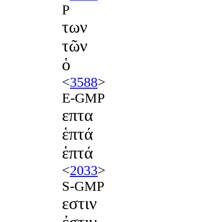
P
των
τῶν
ὁ
<
3588
>
E-GMP
επτα
ἑπτά
ἑπτά
<
2033
>
S-GMP
εστιν