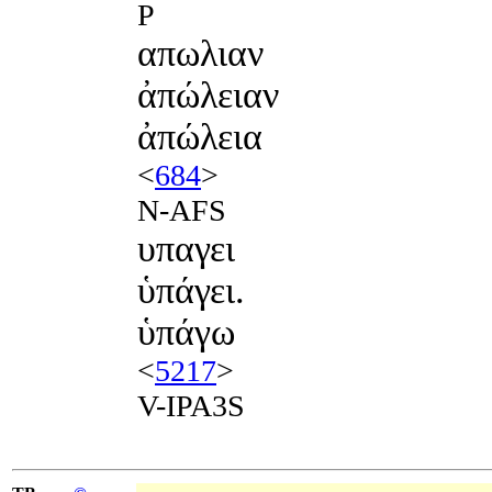
P
απωλιαν
ἀπώλειαν
ἀπώλεια
<
684
>
N-AFS
υπαγει
ὑπάγει.
ὑπάγω
<
5217
>
V-IPA3S