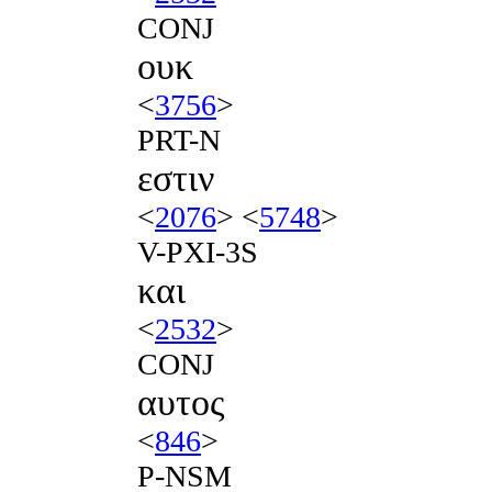
CONJ
ουκ
<
3756
>
PRT-N
εστιν
<
2076
> <
5748
>
V-PXI-3S
και
<
2532
>
CONJ
αυτος
<
846
>
P-NSM