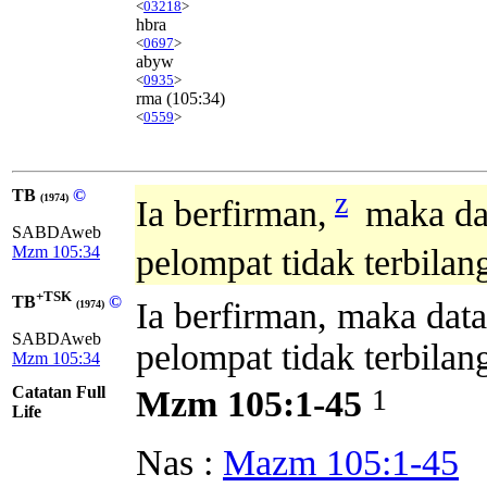
<
03218
>
hbra
<
0697
>
abyw
<
0935
>
rma
(105:34)
<
0559
>
TB
©
z
(1974)
Ia berfirman,
maka dat
SABDAweb
Mzm 105:34
pelompat tidak terbila
+TSK
TB
©
Ia berfirman, maka dat
(1974)
SABDAweb
pelompat tidak terbila
Mzm 105:34
Catatan Full
1
Mzm 105:1-45
Life
Nas :
Mazm 105:1-45