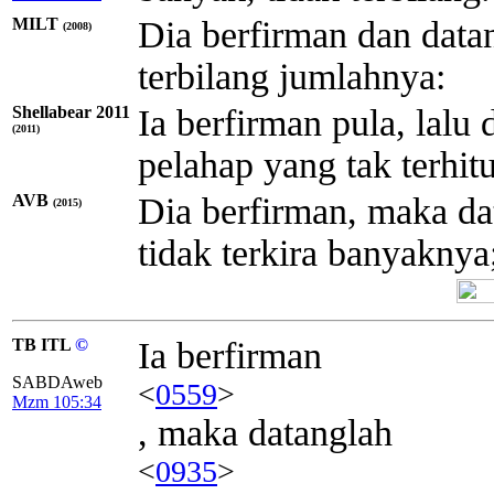
MILT
Dia berfirman dan datan
(2008)
terbilang jumlahnya:
Shellabear 2011
Ia berfirman pula, lalu 
(2011)
pelahap yang tak terhi
AVB
Dia berfirman, maka da
(2015)
tidak terkira banyaknya
TB ITL
©
Ia berfirman
SABDAweb
<
0559
>
Mzm 105:34
, maka datanglah
<
0935
>