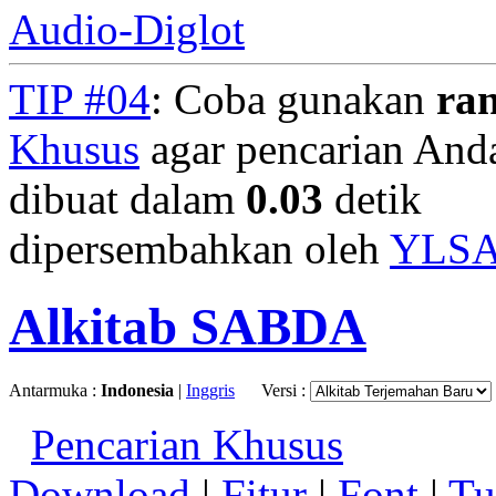
Audio-Diglot
TIP #04
: Coba gunakan
ra
Khusus
agar pencarian Anda 
dibuat dalam
0.03
detik
dipersembahkan oleh
YLS
Alkitab SABDA
Antarmuka :
Indonesia
|
Inggris
Versi :
Pencarian Khusus
Download
|
Fitur
|
Font
|
Tu