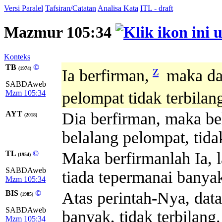
Versi Paralel
Tafsiran/Catatan
Analisa Kata
ITL - draft
Mazmur 105:34
Konteks
TB
©
z
(1974)
Ia berfirman,
maka dat
SABDAweb
Mzm 105:34
pelompat tidak terbila
AYT
Dia berfirman, maka be
(2018)
belalang pelompat, tida
TL
©
Maka berfirmanlah Ia, 
(1954)
SABDAweb
tiada tepermanai banya
Mzm 105:34
BIS
©
Atas perintah-Nya, dat
(1985)
SABDAweb
banyak, tidak terbilang.
Mzm 105:34