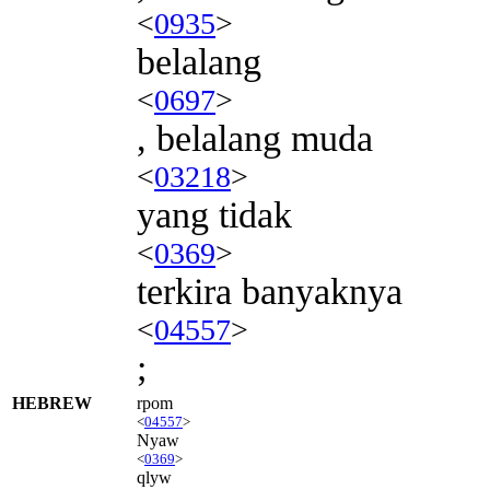
<
0935
>
belalang
<
0697
>
, belalang muda
<
03218
>
yang tidak
<
0369
>
terkira banyaknya
<
04557
>
;
HEBREW
rpom
<
04557
>
Nyaw
<
0369
>
qlyw