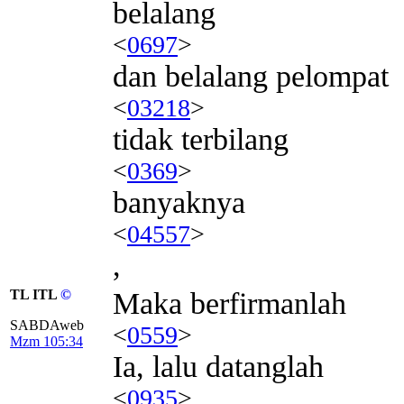
belalang
<
0697
>
dan belalang pelompat
<
03218
>
tidak terbilang
<
0369
>
banyaknya
<
04557
>
,
TL ITL
©
Maka berfirmanlah
SABDAweb
<
0559
>
Mzm 105:34
Ia, lalu datanglah
<
0935
>