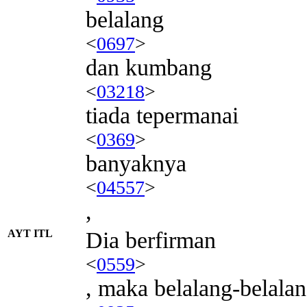
belalang
<
0697
>
dan kumbang
<
03218
>
tiada tepermanai
<
0369
>
banyaknya
<
04557
>
,
AYT ITL
Dia berfirman
<
0559
>
, maka belalang-belala