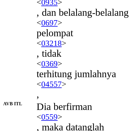
<
0935
>
, dan belalang-belalang
<
0697
>
pelompat
<
03218
>
, tidak
<
0369
>
terhitung jumlahnya
<
04557
>
,
AVB ITL
Dia berfirman
<
0559
>
, maka datanglah