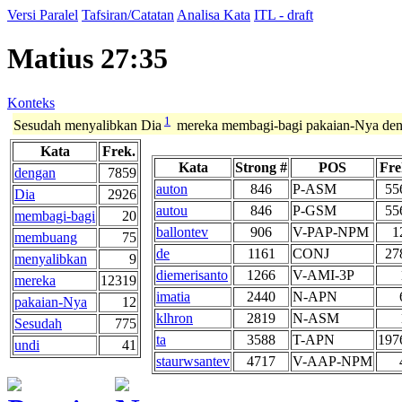
Versi Paralel
Tafsiran/Catatan
Analisa Kata
ITL - draft
Matius 27:35
Konteks
1
Sesudah menyalibkan Dia
mereka membagi-bagi pakaian-Nya de
Kata
Frek.
Kata
Strong #
POS
Fre
dengan
7859
auton
846
P-ASM
55
Dia
2926
autou
846
P-GSM
55
membagi-bagi
20
ballontev
906
V-PAP-NPM
1
membuang
75
de
1161
CONJ
27
menyalibkan
9
diemerisanto
1266
V-AMI-3P
mereka
12319
imatia
2440
N-APN
pakaian-Nya
12
klhron
2819
N-ASM
Sesudah
775
ta
3588
T-APN
197
undi
41
staurwsantev
4717
V-AAP-NPM