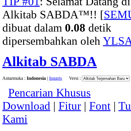
TIP #01
: Selamat Datang d
Alkitab SABDA™!! [
SEM
dibuat dalam
0.08
detik
dipersembahkan oleh
YLS
Alkitab SABDA
Antarmuka :
Indonesia
|
Inggris
Versi :
Pencarian Khusus
Download
|
Fitur
|
Font
|
Tu
Kami