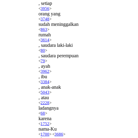
, setiap
<
3956
>
orang yang
<
3748
>
sudah meninggalkan
<
863
>
rumah
<
3614
>
, saudara laki-laki
<
80
>
, saudara perempuan
<
79
>
, ayah
<
3962
>
, ibu
<
3384
>
, anak-anak
<
5043
>
, atau
<
2228
>
ladangnya
<
68
>
karena
<
1752
>
nama-Ku
<
1700
> <
3686
>