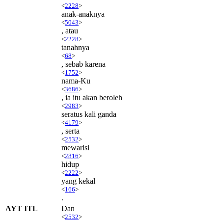
<
2228
>
anak-anaknya
<
5043
>
, atau
<
2228
>
tanahnya
<
68
>
, sebab karena
<
1752
>
nama-Ku
<
3686
>
, ia itu akan beroleh
<
2983
>
seratus kali ganda
<
4179
>
, serta
<
2532
>
mewarisi
<
2816
>
hidup
<
2222
>
yang kekal
<
166
>
.
AYT ITL
Dan
<
2532
>