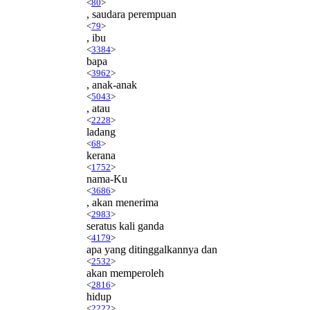
<
80
>
, saudara perempuan
<
79
>
, ibu
<
3384
>
bapa
<
3962
>
, anak-anak
<
5043
>
, atau
<
2228
>
ladang
<
68
>
kerana
<
1752
>
nama-Ku
<
3686
>
, akan menerima
<
2983
>
seratus kali ganda
<
4179
>
apa yang ditinggalkannya dan
<
2532
>
akan memperoleh
<
2816
>
hidup
<
2222
>