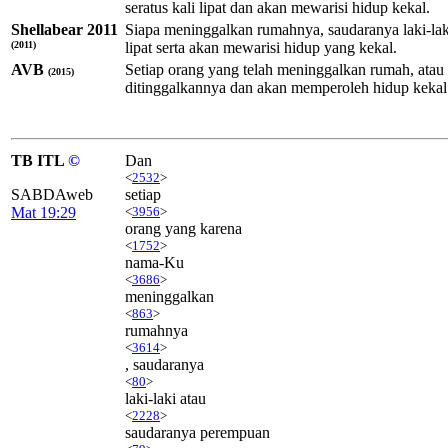
seratus kali lipat dan akan mewarisi hidup kekal.
Shellabear 2011
Siapa meninggalkan rumahnya, saudaranya laki-lak
(2011)
lipat serta akan mewarisi hidup yang kekal.
AVB
Setiap orang yang telah meninggalkan rumah, atau 
(2015)
ditinggalkannya dan akan memperoleh hidup kekal
TB ITL
©
Dan
<
2532
>
SABDAweb
setiap
Mat 19:29
<
3956
>
orang yang karena
<
1752
>
nama-Ku
<
3686
>
meninggalkan
<
863
>
rumahnya
<
3614
>
, saudaranya
<
80
>
laki-laki atau
<
2228
>
saudaranya perempuan