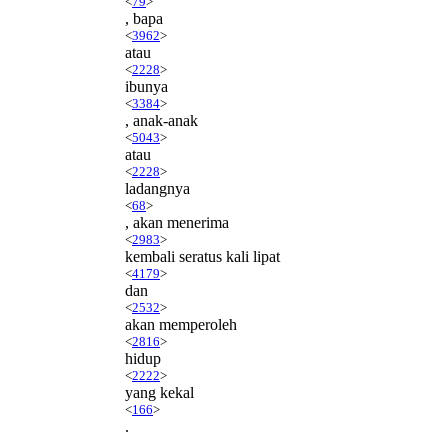
<
79
>
, bapa
<
3962
>
atau
<
2228
>
ibunya
<
3384
>
, anak-anak
<
5043
>
atau
<
2228
>
ladangnya
<
68
>
, akan menerima
<
2983
>
kembali seratus kali lipat
<
4179
>
dan
<
2532
>
akan memperoleh
<
2816
>
hidup
<
2222
>
yang kekal
<
166
>
.