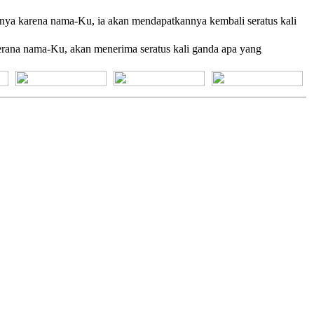
gnya karena nama-Ku, ia akan mendapatkannya kembali seratus kali
kerana nama-Ku, akan menerima seratus kali ganda apa yang
[+] Bhs. Suku
[+] Bhs. Indonesia
[+] Bhs. Inggris