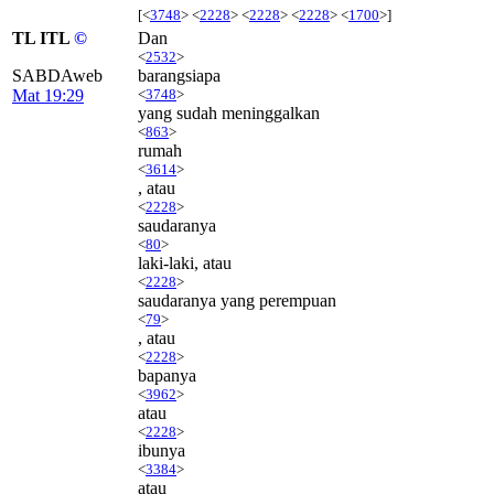
[<
3748
> <
2228
> <
2228
> <
2228
> <
1700
>]
TL ITL
©
Dan
<
2532
>
SABDAweb
barangsiapa
Mat 19:29
<
3748
>
yang sudah meninggalkan
<
863
>
rumah
<
3614
>
, atau
<
2228
>
saudaranya
<
80
>
laki-laki, atau
<
2228
>
saudaranya yang perempuan
<
79
>
, atau
<
2228
>
bapanya
<
3962
>
atau
<
2228
>
ibunya
<
3384
>
atau