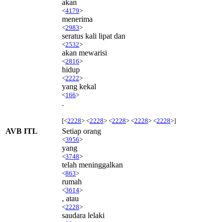
akan
<
4179
>
menerima
<
2983
>
seratus kali lipat dan
<
2532
>
akan mewarisi
<
2816
>
hidup
<
2222
>
yang kekal
<
166
>
.
[<
2228
> <
2228
> <
2228
> <
2228
> <
2228
>]
AVB ITL
Setiap orang
<
3956
>
yang
<
3748
>
telah meninggalkan
<
863
>
rumah
<
3614
>
, atau
<
2228
>
saudara lelaki