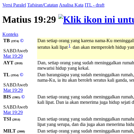
Versi Paralel
Tafsiran/Catatan
Analisa Kata
ITL - draft
Matius 19:29
Konteks
TB
©
Dan setiap orang yang karena nama-Ku meninggalk
(1974)
1
seratus kali lipat
dan akan memperoleh hidup yan
SABDAweb
Mat 19:29
AYT
Dan, setiap orang yang sudah meninggalkan rumah, 
(2018)
mewarisi hidup yang kekal.
TL
©
Dan barangsiapa yang sudah meninggalkan rumah, a
(1954)
nama-Ku, ia itu akan beroleh seratus kali ganda, s
SABDAweb
Mat 19:29
BIS
©
Dan setiap orang yang sudah meninggalkan rumah, a
(1985)
kali lipat. Dan ia akan menerima juga hidup sejati 
SABDAweb
Mat 19:29
TSI
Dan setiap orang yang sudah meninggalkan rumahny
(2014)
lipat yang serupa, dan dia juga akan menerima hid
MILT
Dan setiap orang yang sudah meninggalkan rumah, at
(2008)