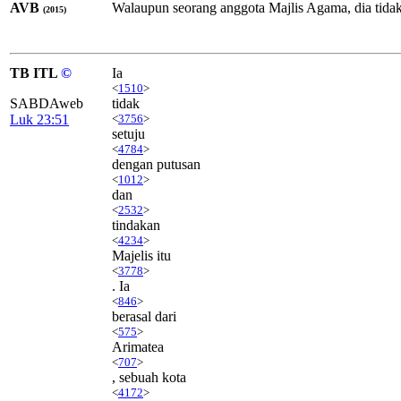
AVB
Walaupun seorang anggota Majlis Agama, dia tidak 
(2015)
TB ITL
©
Ia
<
1510
>
SABDAweb
tidak
Luk 23:51
<
3756
>
setuju
<
4784
>
dengan putusan
<
1012
>
dan
<
2532
>
tindakan
<
4234
>
Majelis itu
<
3778
>
. Ia
<
846
>
berasal dari
<
575
>
Arimatea
<
707
>
, sebuah kota
<
4172
>