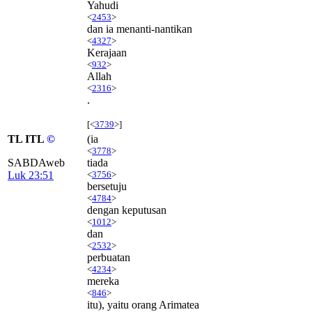
Yahudi
<
2453
>
dan ia menanti-nantikan
<
4327
>
Kerajaan
<
932
>
Allah
<
2316
>
.
[<
3739
>]
TL ITL
©
(ia
<
3778
>
SABDAweb
tiada
Luk 23:51
<
3756
>
bersetuju
<
4784
>
dengan keputusan
<
1012
>
dan
<
2532
>
perbuatan
<
4234
>
mereka
<
846
>
itu), yaitu orang Arimatea