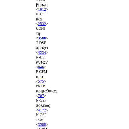
βουλη
<
1012
>
N-DSF
και
<
2532
>
CONJ
τη
<
3588
>
T-DSF
πραξει
<
4234
>
N-DSF
αυτων
<
846
>
P-GPM
απο
<
575
>
PREP
αριμαθαιας
<
707
>
N-GSF
πολεως
<
4172
>
N-GSF
των
<
3588
>