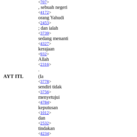
<
707
>
, sebuah negeri
<
4172
>
orang Yahudi
<
2453
>
; dan ialah
<
3739
>
sedang menanti
<
4327
>
kerajaan
<
932
>
Allah
<
2316
>
.
AYT ITL
(Ia
<
3778
>
sendiri tidak
<
3756
>
menyetujui
<
4784
>
keputusan
<
1012
>
dan
<
2532
>
tindakan
<
4234
>