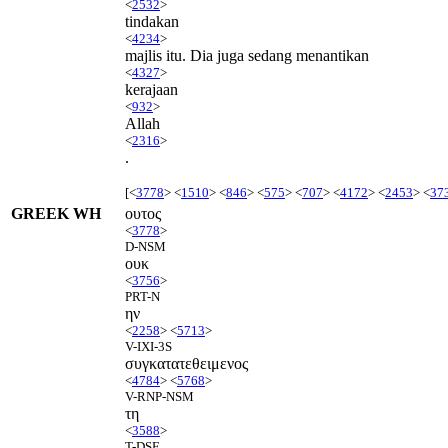
<
2532
>
tindakan
<
4234
>
majlis itu. Dia juga sedang menantikan
<
4327
>
kerajaan
<
932
>
Allah
<
2316
>
.
[<
3778
> <
1510
> <
846
> <
575
> <
707
> <
4172
> <
2453
> <
37
GREEK WH
ουτος
<
3778
>
D-NSM
ουκ
<
3756
>
PRT-N
ην
<
2258
> <
5713
>
V-IXI-3S
συγκατατεθειμενος
<
4784
> <
5768
>
V-RNP-NSM
τη
<
3588
>
T-DSF