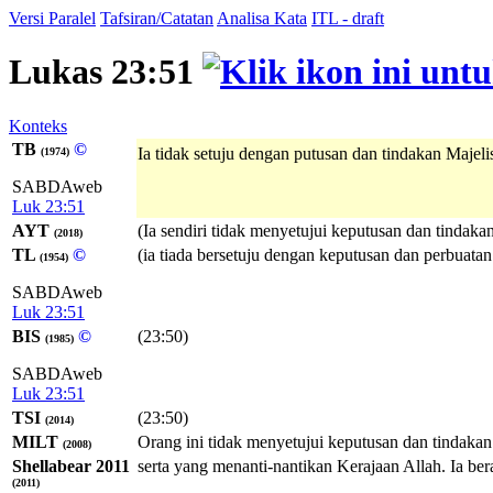
Versi Paralel
Tafsiran/Catatan
Analisa Kata
ITL - draft
Lukas 23:51
Konteks
TB
©
Ia tidak setuju dengan putusan dan tindakan Majelis
(1974)
SABDAweb
Luk 23:51
AYT
(Ia sendiri tidak menyetujui keputusan dan tindaka
(2018)
TL
©
(ia tiada bersetuju dengan keputusan dan perbuatan
(1954)
SABDAweb
Luk 23:51
BIS
©
(23:50)
(1985)
SABDAweb
Luk 23:51
TSI
(23:50)
(2014)
MILT
Orang ini tidak menyetujui keputusan dan tindakan
(2008)
Shellabear 2011
serta yang menanti-nantikan Kerajaan Allah. Ia be
(2011)