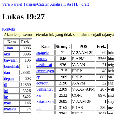
Versi Paralel
Tafsiran/Catatan
Analisa Kata
ITL - draft
Lukas 19:27
Konteks
Akan tetapi semua seteruku ini, yang tidak suka aku menjadi rajan
Kata
Frek.
Kata
Strong #
POS
Frek.
Akan
8986
agagete
71
V-2AAM-2P
69
brin
aku
8896
autouv
846
P-APM
5566
him
bawalah
106
basileusai
936
V-AAN
21
rei
bunuhlah
14
emprosyen
1715
PREP
48
befo
dan
28381
ep
1909
PREP
885
on 1
depan
603
ecyrouv
2190
A-APM
32
ene
di
12859
yelhsantav
2309
V-AAP-APM
207
wil
ini
3326
kai
2532
CONJ
8970
and
ke
5422
katasfaxate
2695
V-AAM-2P
1
sla
mari
146
me
3165
P-1AS
289
me 2
mataku
74
mh
3361
PRT-N
1043
not 