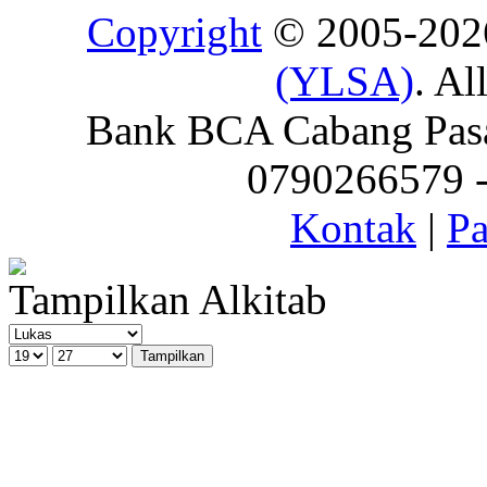
Copyright
© 2005-20
(YLSA)
. Al
Bank BCA Cabang Pasar
0790266579 - 
Kontak
|
Pa
Tampilkan Alkitab