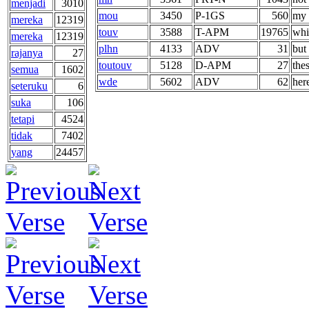
menjadi
3010
mou
3450
P-1GS
560
my 
mereka
12319
touv
3588
T-APM
19765
whi
mereka
12319
plhn
4133
ADV
31
but 
rajanya
27
toutouv
5128
D-APM
27
thes
semua
1602
wde
5602
ADV
62
here
seteruku
6
suka
106
tetapi
4524
tidak
7402
yang
24457