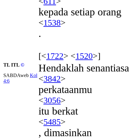
<
611
>
kepada setiap orang
<
1538
>
.
[<
1722
> <
1520
>]
TL ITL
©
Hendaklah senantiasa
SABDAweb
Kol
<
3842
>
4:6
perkataanmu
<
3056
>
itu berkat
<
5485
>
, dimasinkan