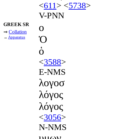
<
611
> <
5738
>
V-PNN
GREEK SR
ο
⇒
Collation
Ὁ
→
Apparatus
ὁ
<
3588
>
E-NMS
λογοσ
λόγος
λόγος
<
3056
>
N-NMS
υμων