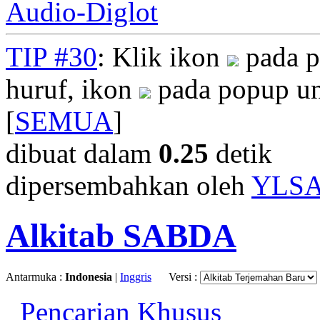
Audio-Diglot
TIP #30
: Klik ikon
pada p
huruf, ikon
pada popup un
[
SEMUA
]
dibuat dalam
0.25
detik
dipersembahkan oleh
YLS
Alkitab SABDA
Antarmuka :
Indonesia
|
Inggris
Versi :
Pencarian Khusus