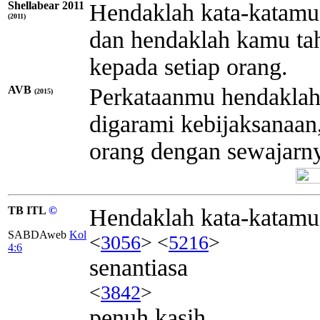
Shellabear 2011
Hendaklah kata-katamu
(2011)
dan hendaklah kamu ta
kepada setiap orang.
AVB
Perkataanmu hendaklah 
(2015)
digarami kebijaksanaan
orang dengan sewajarn
TB ITL
©
Hendaklah kata-katamu
SABDAweb
Kol
<
3056
> <
5216
>
4:6
senantiasa
<
3842
>
penuh kasih