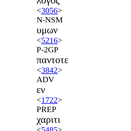
λογος
<
3056
>
N-NSM
υμων
<
5216
>
P-2GP
παντοτε
<
3842
>
ADV
εν
<
1722
>
PREP
χαριτι
<
5485
>