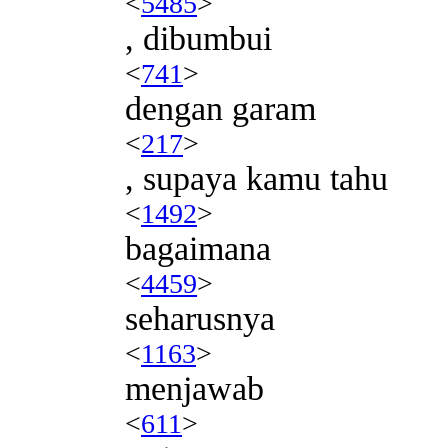
<
5485
>
, dibumbui
<
741
>
dengan garam
<
217
>
, supaya kamu tahu
<
1492
>
bagaimana
<
4459
>
seharusnya
<
1163
>
menjawab
<
611
>