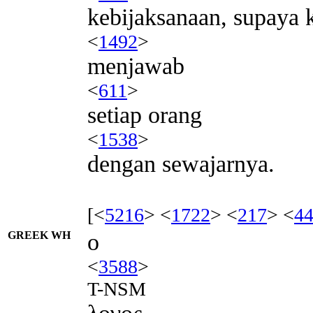
kebijaksanaan, supaya 
<
1492
>
menjawab
<
611
>
setiap orang
<
1538
>
dengan sewajarnya.
[<
5216
> <
1722
> <
217
> <
4
GREEK WH
ο
<
3588
>
T-NSM