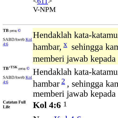
<
611
>
V-NPM
TB
©
(1974)
Hendaklah kata-katamu 
SABDAweb
Kol
x
4:6
hambar,
sehingga kam
memberi jawab kepada s
+TSK
TB
©
Hendaklah kata-katamu
(1974)
SABDAweb
Kol
2
hambar
, sehingga ka
4:6
memberi jawab kepada s
Catatan Full
1
Kol 4:6
Life