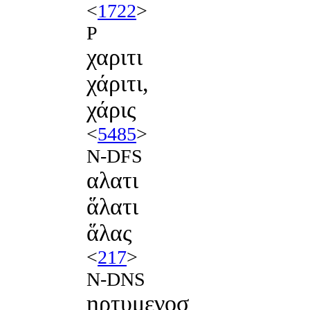
<
1722
>
P
χαριτι
χάριτι,
χάρις
<
5485
>
N-DFS
αλατι
ἅλατι
ἅλας
<
217
>
N-DNS
ηρτυμενοσ