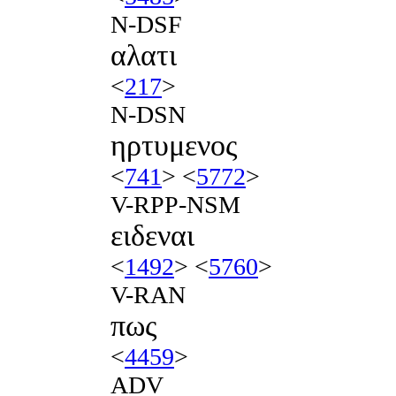
N-DSF
αλατι
<
217
>
N-DSN
ηρτυμενος
<
741
> <
5772
>
V-RPP-NSM
ειδεναι
<
1492
> <
5760
>
V-RAN
πως
<
4459
>
ADV