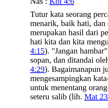
Nas :
Kol 4:6
Tutur kata seorang pe
menarik, baik hati, dan
merupakan hasil dari pe
hati kita dan kita men
4:15
). "Jangan hambar"
sopan, dan ditandai ol
4:29
). Bagaimanapun ju
mengesampingkan kata-k
untuk menentang orang-
seteru salib (lih.
Mat 23