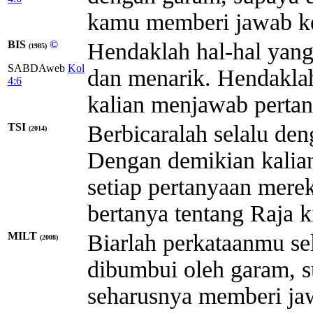
kamu memberi jawab kep
BIS
©
Hendaklah hal-hal yan
(1985)
SABDAweb
Kol
dan menarik. Hendaklah
4:6
kalian menjawab pertan
TSI
Berbicaralah selalu de
(2014)
Dengan demikian kalia
setiap pertanyaan mere
bertanya tentang Raja ki
MILT
Biarlah perkataanmu se
(2008)
dibumbui oleh garam, 
seharusnya memberi jaw