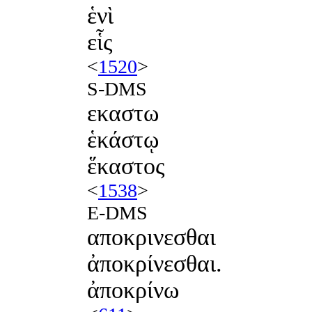
ἑνὶ
εἷς
<
1520
>
S-DMS
εκαστω
ἑκάστῳ
ἕκαστος
<
1538
>
E-DMS
αποκρινεσθαι
ἀποκρίνεσθαι.
ἀποκρίνω