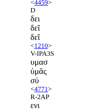
<
4459
>
D
δει
δεῖ
δεῖ
<
1210
>
V-IPA3S
υμασ
ὑμᾶς
σύ
<
4771
>
R-2AP
ενι