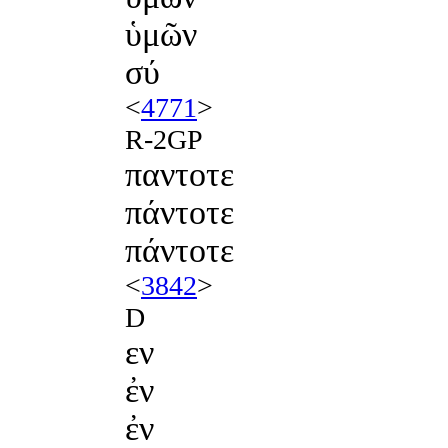
ὑμῶν
σύ
<
4771
>
R-2GP
παντοτε
πάντοτε
πάντοτε
<
3842
>
D
εν
ἐν
ἐν