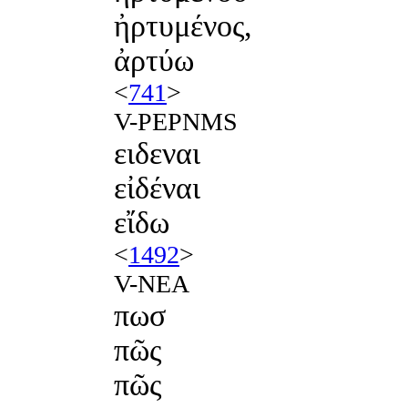
ἠρτυμένος,
ἀρτύω
<
741
>
V-PEPNMS
ειδεναι
εἰδέναι
εἴδω
<
1492
>
V-NEA
πωσ
πῶς
πῶς