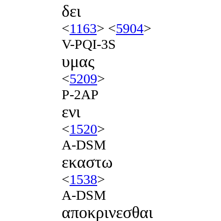
δει
<
1163
> <
5904
>
V-PQI-3S
υμας
<
5209
>
P-2AP
ενι
<
1520
>
A-DSM
εκαστω
<
1538
>
A-DSM
αποκρινεσθαι