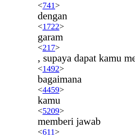
<
741
>
dengan
<
1722
>
garam
<
217
>
, supaya dapat kamu m
<
1492
>
bagaimana
<
4459
>
kamu
<
5209
>
memberi jawab
<
611
>