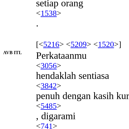
setiap orang
<
1538
>
.
[<
5216
> <
5209
> <
1520
>]
AVB ITL
Perkataanmu
<
3056
>
hendaklah sentiasa
<
3842
>
penuh dengan kasih kur
<
5485
>
, digarami
<
741
>