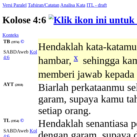
Versi Paralel
Tafsiran/Catatan
Analisa Kata
ITL - draft
Kolose 4:6
Konteks
TB
©
(1974)
Hendaklah kata-katamu 
SABDAweb
Kol
x
4:6
hambar,
sehingga kam
memberi jawab kepada s
AYT
Biarlah perkataanmu se
(2018)
garam, supaya kamu ta
setiap orang.
TL
©
Hendaklah senantiasa p
(1954)
SABDAweb
Kol
dengan garam, supaya 
4:6