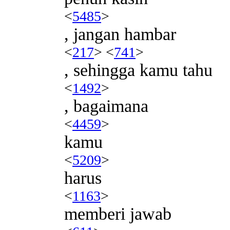
<
5485
>
, jangan hambar
<
217
> <
741
>
, sehingga kamu tahu
<
1492
>
, bagaimana
<
4459
>
kamu
<
5209
>
harus
<
1163
>
memberi jawab