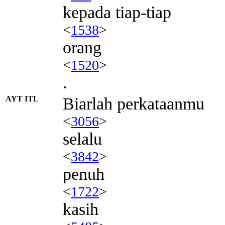
kepada tiap-tiap
<
1538
>
orang
<
1520
>
.
AYT ITL
Biarlah perkataanmu
<
3056
>
selalu
<
3842
>
penuh
<
1722
>
kasih